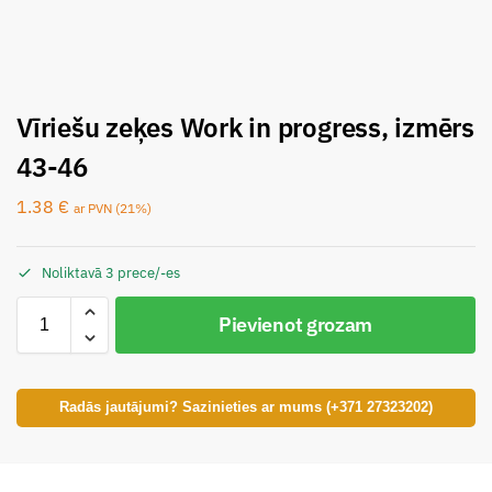
Vīriešu zeķes Work in progress, izmērs
43-46
1.38
€
ar PVN (21%)
Noliktavā 3 prece/-es
Pievienot grozam
Radās jautājumi? Sazinieties ar mums (+371 27323202)