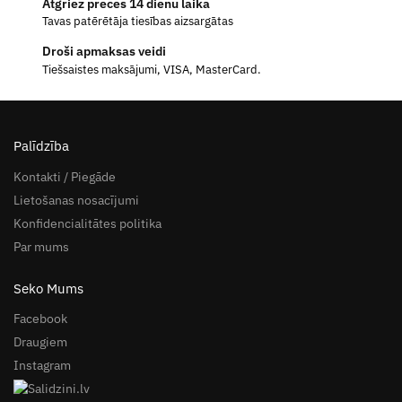
Atgriez preces 14 dienu laikā
Tavas patērētāja tiesības aizsargātas
Droši apmaksas veidi
Tiešsaistes maksājumi, VISA, MasterCard.
Palīdzība
Kontakti / Piegāde
Lietošanas nosacījumi
Konfidencialitātes politika
Par mums
Seko Mums
Facebook
Draugiem
Instagram