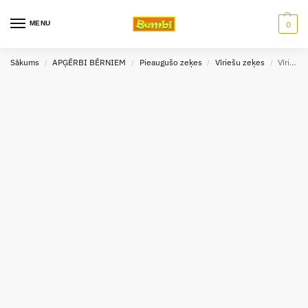
MENU
0
Sākums
APĢĒRBI BĒRNIEM
Pieaugušo zeķes
Vīriešu zeķes
Vīriešu zeķes Work in progress, izmērs 43-46
/
/
/
/