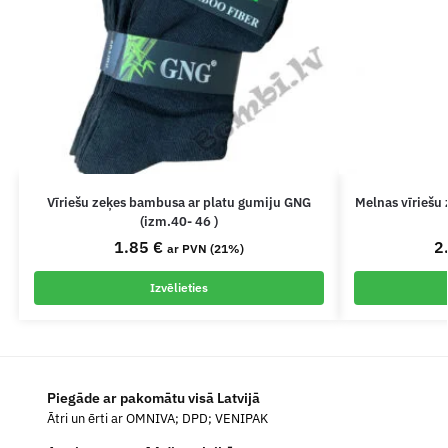
Vīriešu zeķes bambusa ar platu gumiju GNG
Melnas vīriešu 
(izm.40- 46 )
1.85
€
2
ar PVN (21%)
Izvēlieties
Piegāde ar pakomātu visā Latvijā
Ātri un ērti ar OMNIVA; DPD; VENIPAK