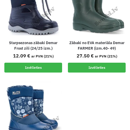
Starpsezonas zābaki Demar
Zābaki no EVA materiāla Demar
Frost zili (24/25 izm.)
FARMER (izm.40- 49)
12.09
€
27.50
€
ar PVN (21%)
ar PVN (21%)
Izvēlieties
Izvēlieties