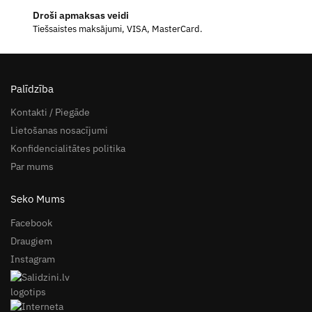
Droši apmaksas veidi
Tiešsaistes maksājumi, VISA, MasterCard.
Palīdzība
Kontakti / Piegāde
Lietošanas nosacījumi
Konfidencialitātes politika
Par mums
Seko Mums
Facebook
Draugiem
Instagram