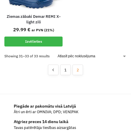
Ziemas zābaki Demar REMI X-
light zili
29.99
€
ar PVN (21%)
Izvēlieties
Showing 31–33 of 33 results
1
2
Piegāde ar pakomātu visā Latvijā
Ātri un ērti ar OMNIVA; DPD; VENIPAK
Atgriez preces 14 dienu laikā
Tavas patērētāja tiesības aizsargātas