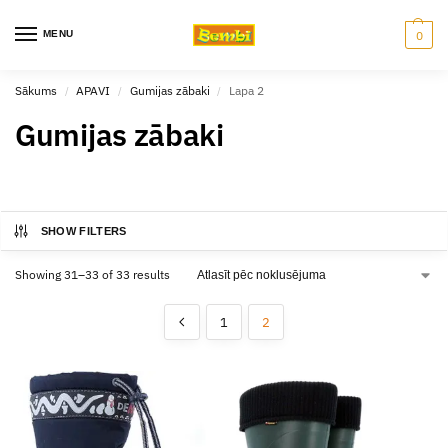
MENU
0
Sākums
APAVI
Gumijas zābaki
Lapa 2
/
/
/
Gumijas zābaki
SHOW FILTERS
Showing 31–33 of 33 results
1
2