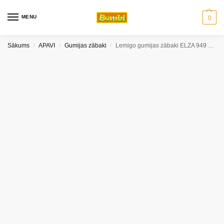
MENU
0
Sākums
APAVI
Gumijas zābaki
Lemigo gumijas zābaki ELZA 949 zaļi
/
/
/