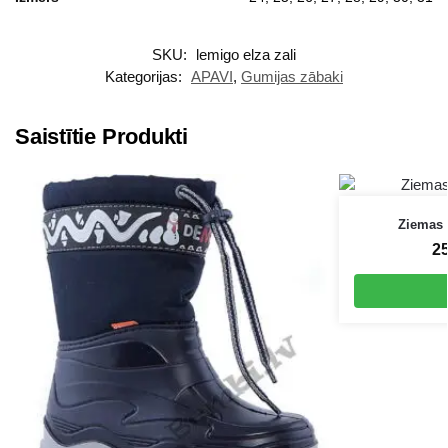
SKU:
lemigo elza zali
Kategorijas:
APAVI
,
Gumijas zābaki
Saistītie Produkti
Ziemas 
2