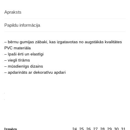
Apraksts
Papildu informācija
– bērnu gumijas zābaki, kas izgatavotas no augstākās kvalitātes
PVC materiāla
– īpaši ērti un elastīgi
– viegli tīrāms
– mūsdienīgs dizains
– apdarināts ar dekoratīvu apdari
Izmērs
24, 25, 26, 27, 28, 29, 30, 31