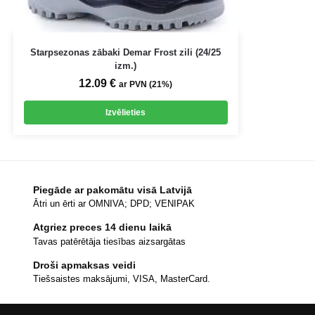
Starpsezonas zābaki Demar Frost zili (24/25
izm.)
12.09
€
ar PVN (21%)
Izvēlieties
Piegāde ar pakomātu visā Latvijā
Ātri un ērti ar OMNIVA; DPD; VENIPAK
Atgriez preces 14 dienu laikā
Tavas patērētāja tiesības aizsargātas
Droši apmaksas veidi
Tiešsaistes maksājumi, VISA, MasterCard.