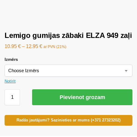
Lemigo gumijas zābaki ELZA 949 zaļi
10.95
€
–
12.95
€
ar PVN (21%)
Izmērs
Notīrīt
Pievienot grozam
Radās jautājumi? Sazinieties ar mums (+371 27323202)