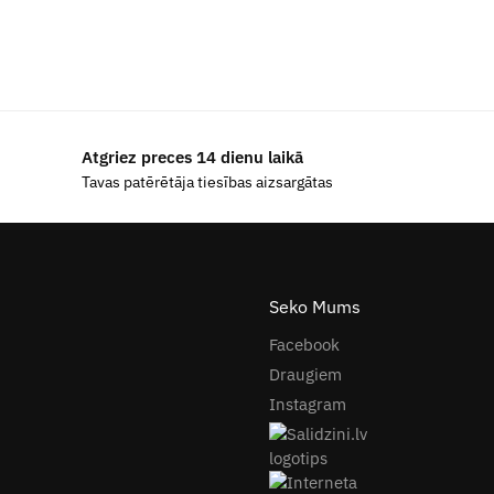
Atgriez preces 14 dienu laikā
Tavas patērētāja tiesības aizsargātas
Seko Mums
Facebook
Draugiem
Instagram