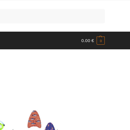
Meklēt
0.00
€
0