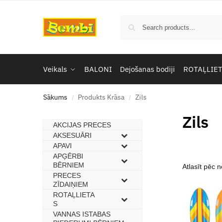
Veikals
BALONI
Dejošanas bodiji
ROTAĻLIE
Sākums
Produkts Krāsa
Zils
/
/
Zils
AKCIJAS PRECES
–
AKSESUĀRI
–
APAVI
–
APĢĒRBI
–
BĒRNIEM
PRECES
–
ZĪDAIŅIEM
ROTAĻLIETA
–
S
VANNAS ISTABAS
–