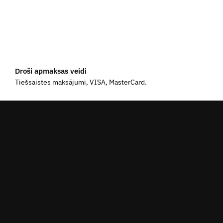
Droši apmaksas veidi
Tiešsaistes maksājumi, VISA, MasterCard.