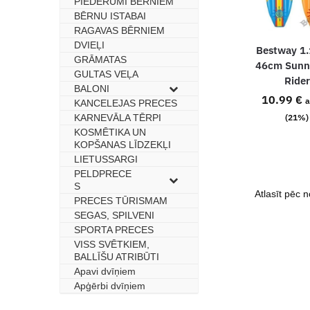
PIEDERUMI BĒRNIEM
BĒRNU ISTABAI
–
RAGAVAS BĒRNIEM
–
DVIEĻI
–
Bestway 1
GRĀMATAS
–
46cm Sunn
GULTAS VEĻA
–
Rider
BALONI
–
10.99
€
a
KANCELEJAS PRECES
–
KARNEVĀLA TĒRPI
–
(21%)
KOSMĒTIKA UN
–
KOPŠANAS LĪDZEKĻI
LIETUSSARGI
–
PELDPRECE
–
S
PRECES TŪRISMAM
–
SEGAS, SPILVENI
–
SPORTA PRECES
–
VISS SVĒTKIEM,
–
BALLĪŠU ATRIBŪTI
Apavi dvīņiem
–
Apģērbi dvīņiem
–