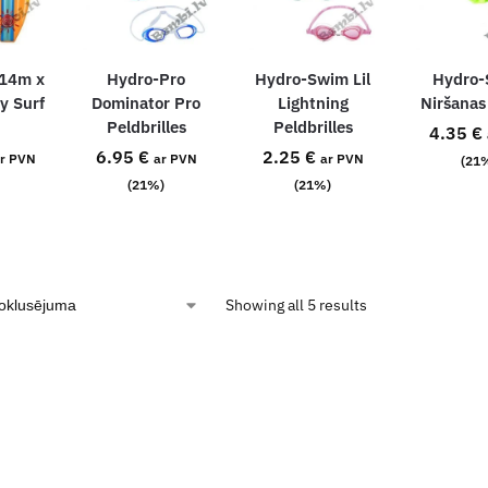
.14m x
Hydro-Pro
Hydro-Swim Lil
Hydro
y Surf
Dominator Pro
Lightning
Niršana
Peldbrilles
Peldbrilles
4.35
€
6.95
€
2.25
€
r PVN
ar PVN
ar PVN
(21
(21%)
(21%)
Showing all 5 results