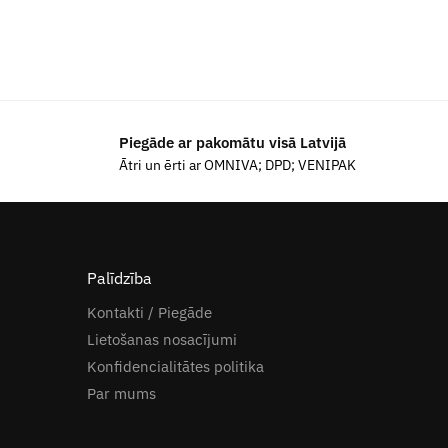
Piegāde ar pakomātu visā Latvijā
Ātri un ērti ar OMNIVA; DPD; VENIPAK
Palīdzība
Kontakti / Piegāde
Lietošanas nosacījumi
Konfidencialitātes politika
Par mums