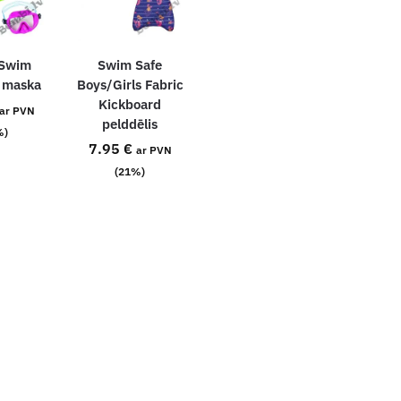
-Swim
Swim Safe
s maska
Boys/Girls Fabric
Kickboard
ar PVN
pelddēlis
%)
7.95
€
ar PVN
(21%)