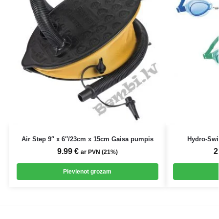
Air Step 9″ x 6″/23cm x 15cm Gaisa pumpis
Hydro-Swim
9.99
€
2
ar PVN (21%)
Pievienot grozam