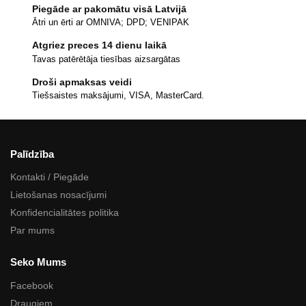
Piegāde ar pakomātu visā Latvijā
Ātri un ērti ar OMNIVA; DPD; VENIPAK
Atgriez preces 14 dienu laikā
Tavas patērētāja tiesības aizsargātas
Droši apmaksas veidi
Tiešsaistes maksājumi, VISA, MasterCard.
Palīdzība
Kontakti / Piegāde
Lietošanas nosacījumi
Konfidencialitātes politika
Par mums
Seko Mums
Facebook
Draugiem