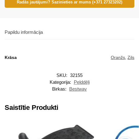
Radās jautājumi? Sazinieties ar mums (+371 27323202)
Papildu informācija
Krāsa
Oranžs
,
Zils
SKU:
32155
Kategorija:
Pelddēļi
Birkas:
Bestway
Saistītie Produkti