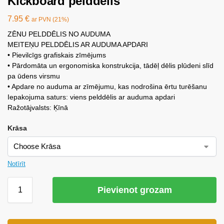
Kickboard pelddēlis
7.95
€
ar PVN (21%)
ZĒNU PELDDĒLIS NO AUDUMA
MEITEŅU PELDDĒLIS AR AUDUMA APDARI
• Pievilcīgs grafiskais zīmējums
• Pārdomāta un ergonomiska konstrukcija, tādēļ dēlis plūdeni slīd
pa ūdens virsmu
• Apdare no auduma ar zīmējumu, kas nodrošina ērtu turēšanu
Iepakojuma saturs: viens pelddēlis ar auduma apdari
Ražotājvalsts: Ķīnā
Krāsa
Notīrīt
Pievienot grozam