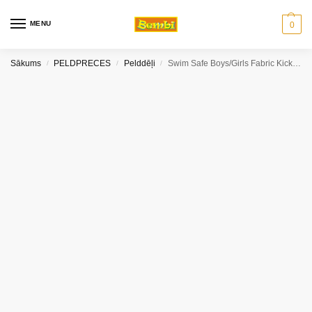
MENU
0
Sākums
PELDPRECES
Pelddēļi
Swim Safe Boys/Girls Fabric Kickboard pelddēlis
/
/
/