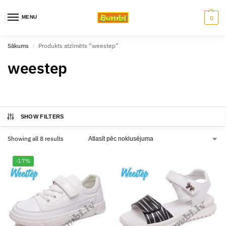
MENU
0
Sākums
Produkts atzīmēts “weestep”
/
weestep
SHOW FILTERS
Showing all 8 results
-17%