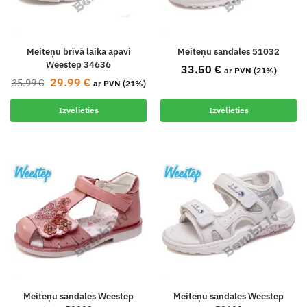
Meiteņu brīvā laika apavi
Meiteņu sandales 51032
Weestep 34636
33.50
€
ar PVN (21%)
29.99
€
35.99
€
ar PVN (21%)
Izvēlieties
Izvēlieties
Meiteņu sandales Weestep
Meiteņu sandales Weestep