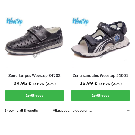
Zēnu kurpes Weestep 34702
Zēnu sandales Weestep 51001
29.95
€
35.99
€
ar PVN (21%)
ar PVN (21%)
Izvēlieties
Izvēlieties
Showing all 8 results