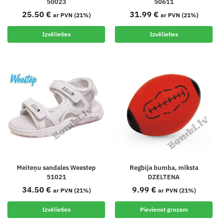
50023
50611
25.50
€
31.99
€
ar PVN (21%)
ar PVN (21%)
Izvēlieties
Izvēlieties
Meiteņu sandales Weestep
Regbija bumba, mīksta
51021
DZELTENA
34.50
€
9.99
€
ar PVN (21%)
ar PVN (21%)
Izvēlieties
Pievienot grozam