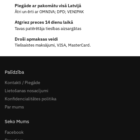
Piegāde ar pakomātu visā Latvijā
Ātri un ērti ar OMNIVA; DPD; VENIPAK
Atgriez preces 14 dienu laikā
Tavas patērētāja tiesības aizsargātas
Droši apmaksas veidi
Tiešsaistes maksājumi, VISA, MasterCard.
Palīdzība
Kontakti / Piegāde
Lietošanas nosacījumi
Konfidencialitātes politika
Par mums
Seko Mums
Facebook