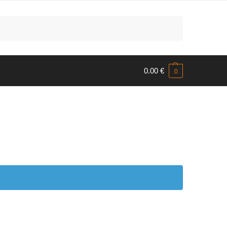
Meklēt
0.00
€
0