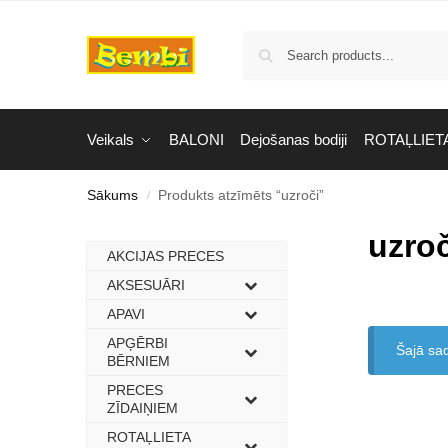
Veikals
BALONI
Dejošanas bodiji
ROTAĻLIET
Sākums
Produkts atzīmēts “uzroči”
/
uzroč
AKCIJAS PRECES
–
AKSESUĀRI
–
APAVI
–
APĢĒRBI
–
Šajā sa
BĒRNIEM
PRECES
–
ZĪDAIŅIEM
ROTAĻLIETA
–