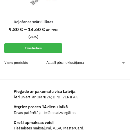
Dejošanas svārki likras
9.80
€
–
14.60
€
ar PVN
(21%)
Izvēlieties
Viens produkts
Piegāde ar pakomātu visā Latvijā
Ātri un ērti ar OMNIVA; DPD; VENIPAK
Atgriez preces 14 dienu laikā
Tavas patērētāja tiesības aizsargātas
Droši apmaksas veidi
Tiešsaistes maksājumi, VISA, MasterCard.