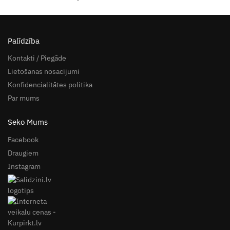
Palīdzība
Kontakti / Piegāde
Lietošanas nosacījumi
Konfidencialitātes politika
Par mums
Seko Mums
Facebook
Draugiem
Instagram