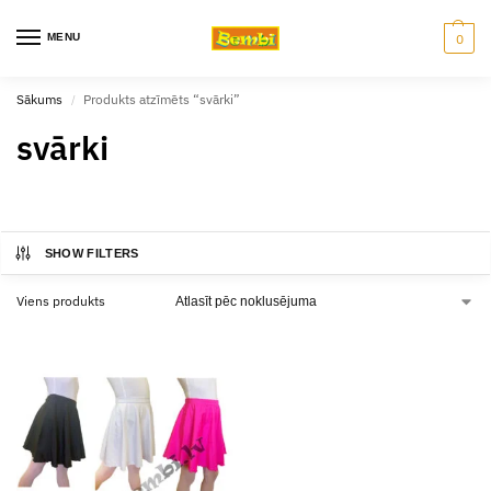
MENU
0
Sākums
Produkts atzīmēts “svārki”
/
svārki
SHOW FILTERS
Viens produkts