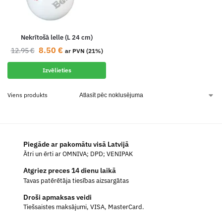
Nekrītošā lelle (L 24 cm)
8.50
€
12.95
€
ar PVN (21%)
Izvēlieties
Viens produkts
Piegāde ar pakomātu visā Latvijā
Ātri un ērti ar OMNIVA; DPD; VENIPAK
Atgriez preces 14 dienu laikā
Tavas patērētāja tiesības aizsargātas
Droši apmaksas veidi
Tiešsaistes maksājumi, VISA, MasterCard.