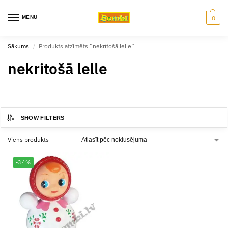
MENU
0
Sākums
Produkts atzīmēts “nekritošā lelle”
/
nekritošā lelle
SHOW FILTERS
Viens produkts
-34%