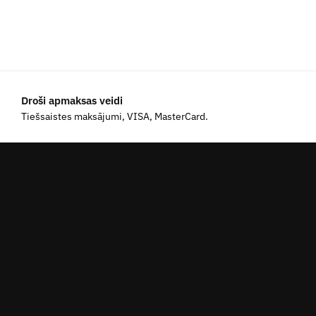
Droši apmaksas veidi
Tiešsaistes maksājumi, VISA, MasterCard.