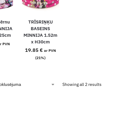
bērnu
TRĪSRIŅĶU
INNIJA
BASEINS
H25cm
MINNIJA 1.52m
x H30cm
r PVN
19.85
€
ar PVN
(21%)
Showing all 2 results