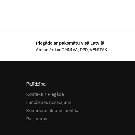
Piegāde ar pakomātu visā Latvijā
Ātri un ērti ar OMNIVA; DPD; VENIPAK
Palīdzība
Kontakti / Piegāde
Lietošanas nosacījumi
Konfidencialitātes politika
Par mums