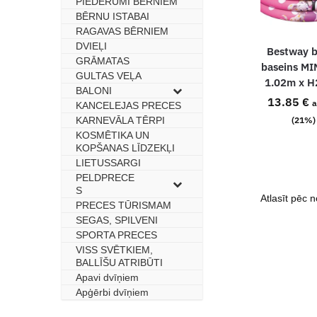
PIEDERUMI BĒRNIEM
BĒRNU ISTABAI
–
RAGAVAS BĒRNIEM
–
DVIEĻI
–
Bestway 
GRĀMATAS
–
baseins M
GULTAS VEĻA
–
1.02m x 
BALONI
–
13.85
€
a
KANCELEJAS PRECES
–
KARNEVĀLA TĒRPI
–
(21%)
KOSMĒTIKA UN
–
KOPŠANAS LĪDZEKĻI
LIETUSSARGI
–
PELDPRECE
–
S
PRECES TŪRISMAM
–
SEGAS, SPILVENI
–
SPORTA PRECES
–
VISS SVĒTKIEM,
–
BALLĪŠU ATRIBŪTI
Apavi dvīņiem
–
Apģērbi dvīņiem
–