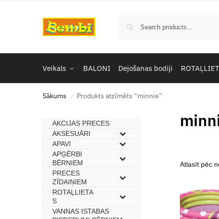
Veikals
BALONI
Dejošanas bodiji
ROTAĻLIE
Sākums
Produkts atzīmēts “minnie”
/
minn
AKCIJAS PRECES
–
AKSESUĀRI
–
APAVI
–
APĢĒRBI
–
BĒRNIEM
PRECES
–
ZĪDAIŅIEM
ROTAĻLIETA
–
S
VANNAS ISTABAS
–