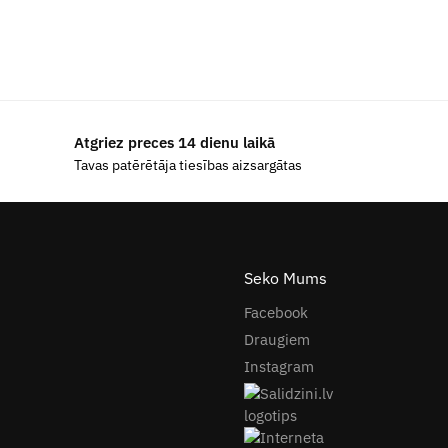
Atgriez preces 14 dienu laikā
Tavas patērētāja tiesības aizsargātas
Seko Mums
Facebook
Draugiem
Instagram