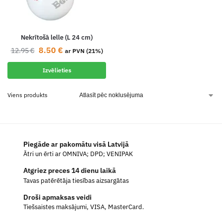
Nekrītošā lelle (L 24 cm)
8.50
€
12.95
€
ar PVN (21%)
Izvēlieties
Viens produkts
Piegāde ar pakomātu visā Latvijā
Ātri un ērti ar OMNIVA; DPD; VENIPAK
Atgriez preces 14 dienu laikā
Tavas patērētāja tiesības aizsargātas
Droši apmaksas veidi
Tiešsaistes maksājumi, VISA, MasterCard.