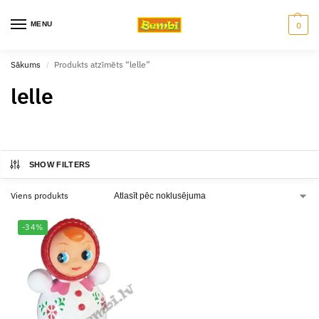
MENU
0
Sākums
Produkts atzīmēts “lelle”
/
lelle
SHOW FILTERS
Viens produkts
-34%