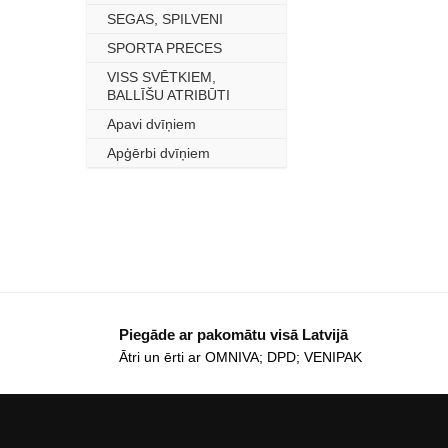
SEGAS, SPILVENI
–
SPORTA PRECES
–
VISS SVĒTKIEM,
–
BALLĪŠU ATRIBŪTI
Apavi dvīņiem
–
Apģērbi dvīņiem
–
Piegāde ar pakomātu visā Latvijā
Ātri un ērti ar OMNIVA; DPD; VENIPAK