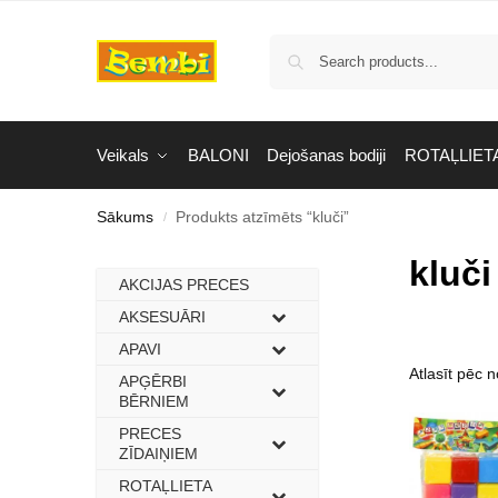
Veikals
BALONI
Dejošanas bodiji
ROTAĻLIET
Sākums
Produkts atzīmēts “kluči”
/
kluči
AKCIJAS PRECES
–
AKSESUĀRI
–
APAVI
–
APĢĒRBI
–
BĒRNIEM
PRECES
–
ZĪDAIŅIEM
ROTAĻLIETA
–