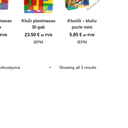
tmasas
Kluči plastmasas
Klucīši – kluču
b
30 gab
puzle mini
23.50
€
5.85
€
 PVN
ar PVN
ar PVN
(21%)
(21%)
Showing all 3 results