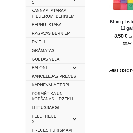
S
VANNAS ISTABAS
–
PIEDERUMI BĒRNIEM
Kluči plas
BĒRNU ISTABAI
–
12 ga
RAGAVAS BĒRNIEM
–
8.50
€
ar
DVIEĻI
–
(21%)
GRĀMATAS
–
GULTAS VEĻA
–
BALONI
–
KANCELEJAS PRECES
–
KARNEVĀLA TĒRPI
–
KOSMĒTIKA UN
–
KOPŠANAS LĪDZEKĻI
LIETUSSARGI
–
PELDPRECE
–
S
PRECES TŪRISMAM
–