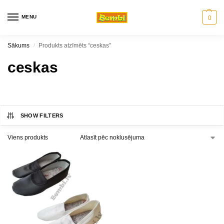
MENU
0
Sākums
Produkts atzīmēts “ceskas”
/
ceskas
SHOW FILTERS
Viens produkts