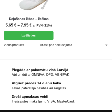
Dejošanas čības – češkas
5.65
€
–
7.95
€
ar PVN (21%)
Izvēlieties
Viens produkts
Piegāde ar pakomātu visā Latvijā
Ātri un ērti ar OMNIVA; DPD; VENIPAK
Atgriez preces 14 dienu laikā
Tavas patērētāja tiesības aizsargātas
Droši apmaksas veidi
Tiešsaistes maksājumi, VISA, MasterCard.