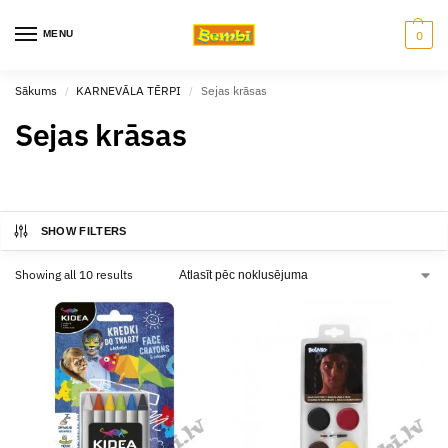
MENU
0
Sākums
KARNEVĀLA TĒRPI
Sejas krāsas
/
/
Sejas krāsas
SHOW FILTERS
Showing all 10 results