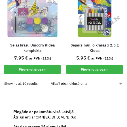
Sejas krāsu Unicorn Kidea
Sejas zīmuļi 6 krāsas x 2,5 g
komplekts
Kidea
7.95
€
5.95
€
ar PVN (21%)
ar PVN (21%)
Pievienot grozam
Pievienot grozam
Showing all 10 results
Piegāde ar pakomātu visā Latvijā
Ātri un ērti ar OMNIVA; DPD; VENIPAK
Atgriez preces 14 dienu laikā