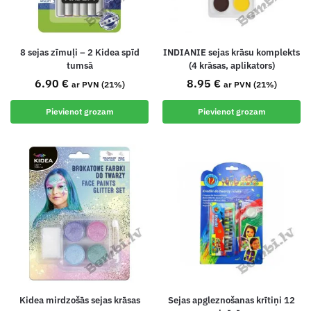
8 sejas zīmuļi – 2 Kidea spīd
INDIANIE sejas krāsu komplekts
tumsā
(4 krāsas, aplikators)
6.90
€
8.95
€
ar PVN (21%)
ar PVN (21%)
Pievienot grozam
Pievienot grozam
Kidea mirdzošās sejas krāsas
Sejas apgleznošanas krītiņi 12