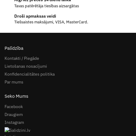
Tavas patērētāja tiesības aizsargātas
Droši apmaksas veidi
Tiešsaistes maksājumi, VISA, MasterCard.
Palīdzība
Kontakti / Piegāde
Lietošanas nosacījumi
Konfidencialitātes politika
Par mums
Seko Mums
Facebook
Draugiem
Instagram