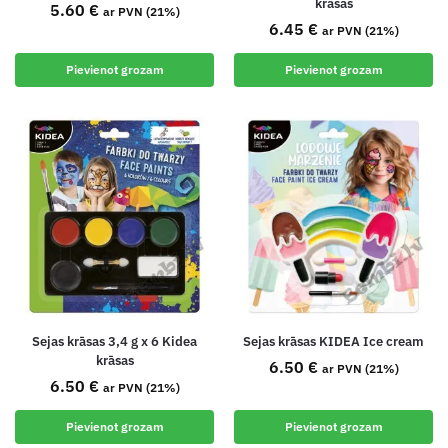
krāsās
5.60
€
ar PVN (21%)
6.45
€
ar PVN (21%)
Pievienot grozam
Pievienot grozam
Sejas krāsas 3,4 g x 6 Kidea
Sejas krāsas KIDEA Ice cream
krāsas
6.50
€
ar PVN (21%)
6.50
€
ar PVN (21%)
Pievienot grozam
Pievienot grozam