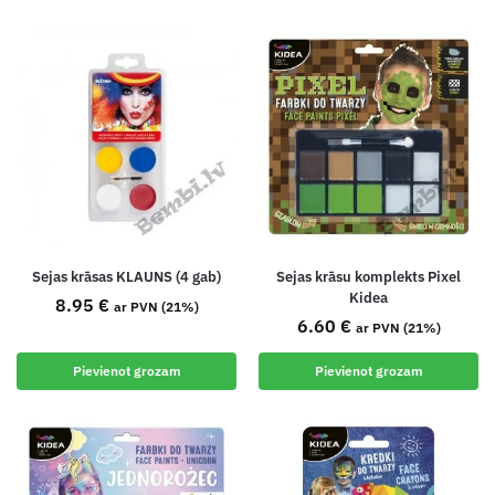
Sejas krāsas KLAUNS (4 gab)
Sejas krāsu komplekts Pixel
Kidea
8.95
€
ar PVN (21%)
6.60
€
ar PVN (21%)
Pievienot grozam
Pievienot grozam