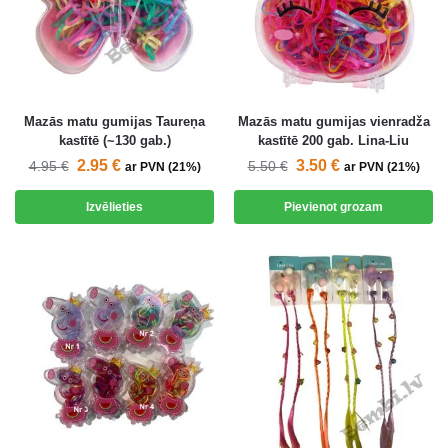
Mazās matu gumijas Taureņa
Mazās matu gumijas vienradža
kastītē (~130 gab.)
kastītē 200 gab. Lina-Liu
2.95
€
3.50
€
4.95
€
5.50
€
ar PVN (21%)
ar PVN (21%)
Izvēlieties
Pievienot grozam