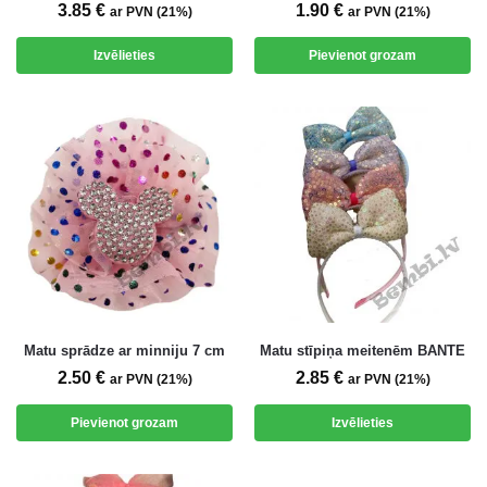
3.85
€
1.90
€
ar PVN (21%)
ar PVN (21%)
Izvēlieties
Pievienot grozam
Matu sprādze ar minniju 7 cm
Matu stīpiņa meitenēm BANTE
2.50
€
2.85
€
ar PVN (21%)
ar PVN (21%)
Pievienot grozam
Izvēlieties