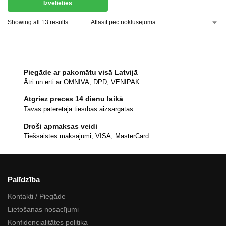
Izvēlieties
Showing all 13 results
Piegāde ar pakomātu visā Latvijā
Ātri un ērti ar OMNIVA; DPD; VENIPAK
Atgriez preces 14 dienu laikā
Tavas patērētāja tiesības aizsargātas
Droši apmaksas veidi
Tiešsaistes maksājumi, VISA, MasterCard.
Palīdzība
Kontakti / Piegāde
Lietošanas nosacījumi
Konfidencialitātes politika