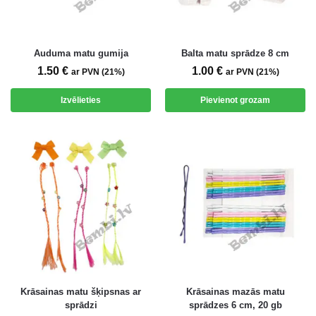
Auduma matu gumija
Balta matu sprādze 8 cm
1.50
€
1.00
€
ar PVN (21%)
ar PVN (21%)
Izvēlieties
Pievienot grozam
Krāsainas matu šķipsnas ar
Krāsainas mazās matu
sprādzi
sprādzes 6 cm, 20 gb