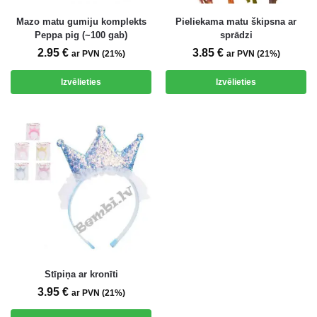
Mazo matu gumiju komplekts
Pieliekama matu škipsna ar
Peppa pig (~100 gab)
sprādzi
2.95
€
3.85
€
ar PVN (21%)
ar PVN (21%)
Izvēlieties
Izvēlieties
Stīpiņa ar kronīti
3.95
€
ar PVN (21%)