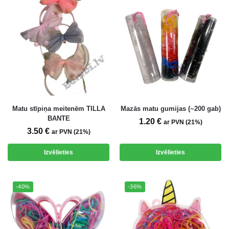
Matu stīpiņa meitenēm TILLA
Mazās matu gumijas (~200 gab)
BANTE
1.20
€
ar PVN (21%)
3.50
€
ar PVN (21%)
Izvēlieties
Izvēlieties
-40%
-36%