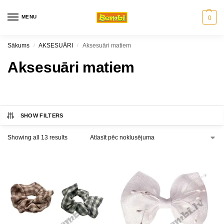
MENU
0
Sākums
AKSESUĀRI
Aksesuāri matiem
/
/
Aksesuāri matiem
SHOW FILTERS
Showing all 13 results