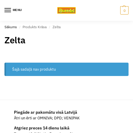
MENU
0
Sākums
Produkts Krāsa
Zelta
/
/
Zelta
Šajā sadaļā nav produktu
Piegāde ar pakomātu visā Latvijā
Ātri un ērti ar OMNIVA; DPD; VENIPAK
Atgriez preces 14 dienu laikā