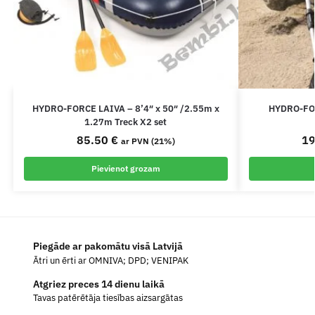
HYDRO-FORCE LAIVA – 8’4″ x 50″ /2.55m x
HYDRO-FOR
1.27m Treck X2 set
85.50
€
1
ar PVN (21%)
Pievienot grozam
Piegāde ar pakomātu visā Latvijā
Ātri un ērti ar OMNIVA; DPD; VENIPAK
Atgriez preces 14 dienu laikā
Tavas patērētāja tiesības aizsargātas