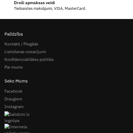
Droši apmaksas veidi
Tiešsaistes maksājumi, VISA, MasterCard.
Palīdzība
Kontakti / Piegāde
Lietošanas nosacījumi
Konfidencialitātes politika
Par mums
Seko Mums
Facebook
Draugiem
Instagram