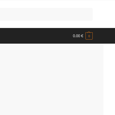
Meklēt
0.00
€
0