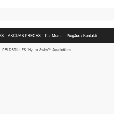
AS
AKCIJAS PRECES
Par Mums
Piegāde / Kontakti
PELDBRILLES “Hydro-Swim™ Jauniešiem
/