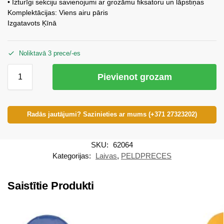
• Izturīgi sekciju savienojumi ar grozāmu fiksatoru un lāpstiņas
Komplektācijas: Viens airu pāris
Izgatavots Ķīnā
Noliktavā 3 prece/-es
Pievienot grozam
Radās jautājumi? Sazinieties ar mums (+371 27323202)
SKU:
62064
Kategorijas:
Laivas
,
PELDPRECES
Saistītie Produkti