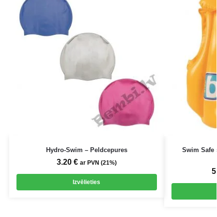
Hydro-Swim – Peldcepures
Swim Safe 
3.20
€
ar PVN (21%)
5
Izvēlieties