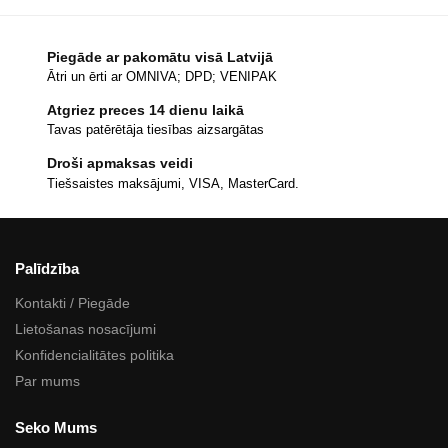
Piegāde ar pakomātu visā Latvijā
Ātri un ērti ar OMNIVA; DPD; VENIPAK
Atgriez preces 14 dienu laikā
Tavas patērētāja tiesības aizsargātas
Droši apmaksas veidi
Tiešsaistes maksājumi, VISA, MasterCard.
Palīdzība
Kontakti / Piegāde
Lietošanas nosacījumi
Konfidencialitātes politika
Par mums
Seko Mums