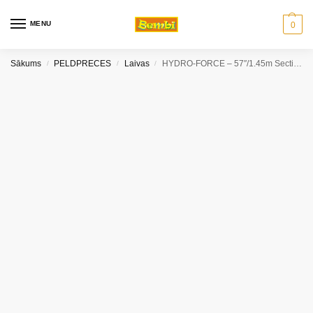
MENU
0
Sākums
PELDPRECES
Laivas
HYDRO-FORCE – 57″/1.45m Sectional Aluminum Oars
/
/
/