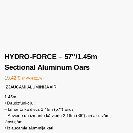
HYDRO-FORCE – 57″/1.45m
Sectional Aluminum Oars
19.42
€
ar PVN (21%)
IZJAUCAMI ALUMĪNIJA AIRI
1.45m
• Daudzfunkciju:
– Izmanto kā divus 1,45m (57”) airus
– Apvieno un izmanto kā vienu 2,18m (86”) airi ar divām
lāpstiņām
• Izjaucamie alumīnija kāti