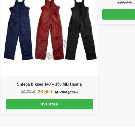
38.50
€
Sniega bikses 140 – 158 MB Hanna
28.50
€
36.50
€
ar PVN (21%)
Izvēlieties