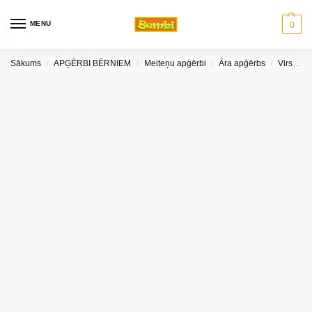
MENU
0
Sākums
APĢĒRBI BĒRNIEM
Meiteņu apģērbi
Āra apģērbs
Virsjakas un vestes meitenēm
/
/
/
/