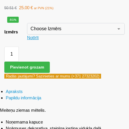
25.00
€
50.51
€
ar PVN (21%)
-51%
Izmērs
Notīrīt
Pievienot grozam
Radās jautājumi? Sazinieties ar mums (+371 27323202)
Apraksts
Papildu informācija
Meiteņu ziemas mētelis.
Noņemama kapuce
Noārpuses dekoratīva, staipīga jostiņa vidukļa daļā