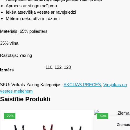
Aproces ar stingru adījumu
Iekšā atsevišķa vestīte ar rāvējslēdzi
Mētelim dekoratīvi mirdzumi
Materiāls: 65% poliesters
35% vilna
Ražotājs: Yaxing
110, 122, 128
Izmērs
SKU:
Veikals-Yaxing
Kategorijas:
AKCIJAS PRECES
,
Virsjakas un
vestes meitenēm
Saistītie Produkti
-22%
-60%
Ziemas