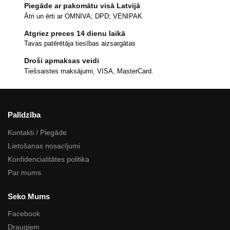
Piegāde ar pakomātu visā Latvijā
Ātri un ērti ar OMNIVA; DPD; VENIPAK
Atgriez preces 14 dienu laikā
Tavas patērētāja tiesības aizsargātas
Droši apmaksas veidi
Tiešsaistes maksājumi, VISA, MasterCard.
Palīdzība
Kontakti / Piegāde
Lietošanas nosacījumi
Konfidencialitātes politika
Par mums
Seko Mums
Facebook
Draugiem