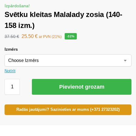
Izpārdošana!
Svētku kleitas Malalady zosia (140-
158 izm.)
25.50
€
37.50
€
ar PVN (21%)
-32%
Izmērs
Notīrīt
Pievienot grozam
Radās jautājumi? Sazinieties ar mums (+371 27323202)