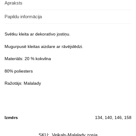
Apraksts
Papildu informācija
Svētku kleita ar dekoratīvo jostiņu.
Mugurpusē kleitas aizdare ar rāvējslēdzi.
Materiāls: 20 % kokvilna
80% poliesters
Ražotājs: Malalady
Izmērs
134, 140, 146, 158
SKU:
Veikals-Malalady zosia