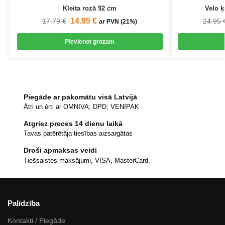
Kleita rozā 92 cm
Velo 
14.95
€
17.79
€
24.95
ar PVN (21%)
Pievienot grozam
Piegāde ar pakomātu visā Latvijā
Ātri un ērti ar OMNIVA; DPD; VENIPAK
Atgriez preces 14 dienu laikā
Tavas patērētāja tiesības aizsargātas
Droši apmaksas veidi
Tiešsaistes maksājumi, VISA, MasterCard.
Palīdzība
Kontakti / Piegāde