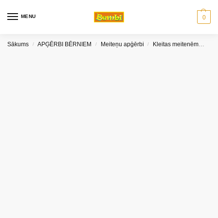
MENU
0
Sākums
APĢĒRBI BĒRNIEM
Meiteņu apģērbi
Kleitas meitenēm
Svē
/
/
/