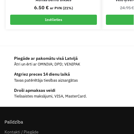
6.50
€
24.95
ar PVN (21%)
Izvēlieties
Piegāde ar pakomātu visā Latvijā
Ātri un ērti ar OMNIVA; DPD; VENIPAK
Atgriez preces 14 dienu laikā
Tavas patērētāja tiesības aizsargātas
Droši apmaksas veidi
Tiešsaistes maksājumi, VISA, MasterCard.
Palīdzība
Kontakti / Piegāde