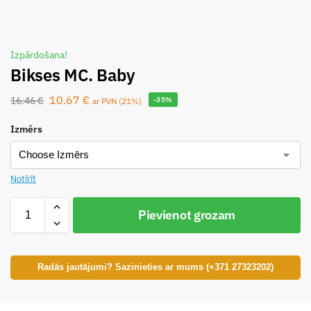
Izpārdošana!
Bikses MC. Baby
10.67
€
16.46
€
-35%
ar PVN (21%)
Izmērs
Notīrīt
Pievienot grozam
Radās jautājumi? Sazinieties ar mums (+371 27323202)