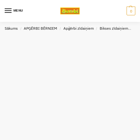
MENU
0
Sākums
APĢĒRBI BĒRNIEM
Apģērbi zīdaiņiem
Bikses zīdaiņiem
Bik
/
/
/