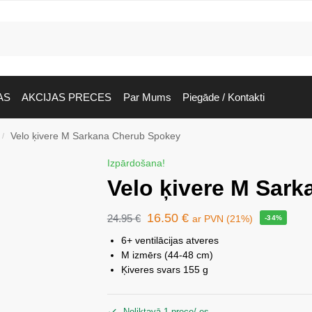
AS
AKCIJAS PRECES
Par Mums
Piegāde / Kontakti
Velo ķivere M Sarkana Cherub Spokey
/
Izpārdošana!
Velo ķivere M Sar
16.50
€
24.95
€
ar PVN (21%)
-34%
6+ ventilācijas atveres
M izmērs (44-48 cm)
Ķiveres svars 155 g
Noliktavā 1 prece/-es