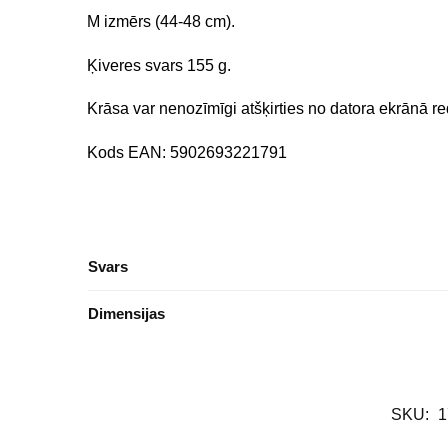
M izmērs (44-48 cm).
Ķiveres svars 155 g.
Krāsa var nenozīmīgi atšķirties no datora ekrānā r
Kods EAN: 5902693221791
Svars
Dimensijas
SKU:
1