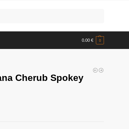
Meklēt
0.00
€
0
kana Cherub Spokey