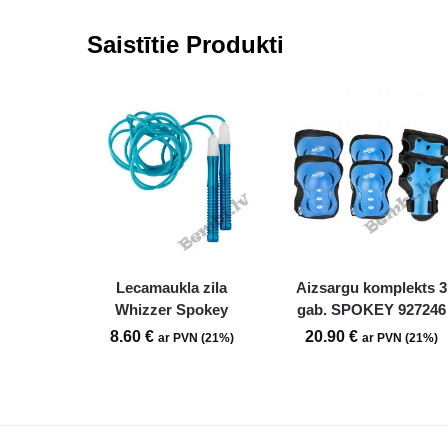
Saistītie Produkti
Lecamaukla zila
Aizsargu komplekts 3
Whizzer Spokey
gab. SPOKEY 927246
8.60
€
20.90
€
ar PVN (21%)
ar PVN (21%)