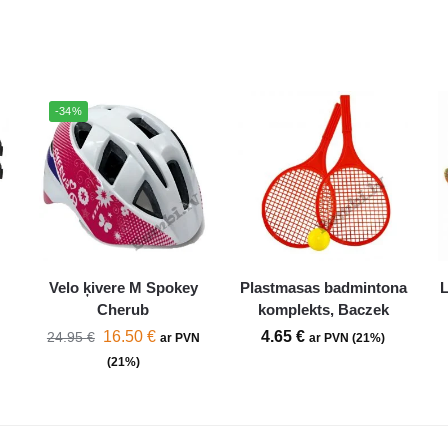
-34%
Velo ķivere M Spokey
Plastmasas badmintona
L
Cherub
komplekts, Baczek
16.50
€
4.65
€
24.95
€
ar PVN
ar PVN (21%)
(21%)