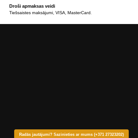
Droši apmaksas veidi
Tiešsaistes maksājumi, VISA, MasterCard.
Radās jautājumi? Sazinieties ar mums (+371 27323202)
© Copyright 2025 – KRASTS A SIA