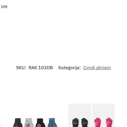
5 cm
SKU:
RAK 103DB
Kategorija:
Cimdi zēniem