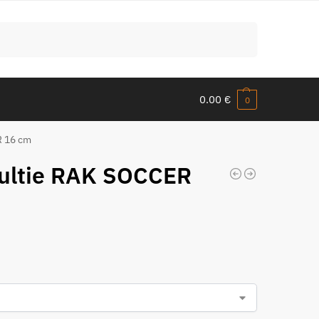
Meklēt
0.00
€
0
R 16 cm
bultie RAK SOCCER