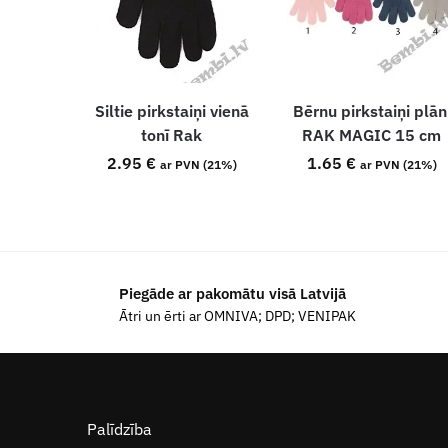
Siltie pirkstaiņi vienā
Bērnu pirkstaiņi plān
tonī Rak
RAK MAGIC 15 cm
2.95
€
1.65
€
ar PVN (21%)
ar PVN (21%)
Piegāde ar pakomātu visā Latvijā
Ātri un ērti ar OMNIVA; DPD; VENIPAK
Palīdzība