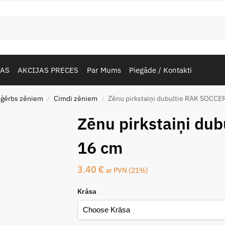
TAS
AKCIJAS PRECES
Par Mums
Piegāde / Kontakti
pģērbs zēniem
Cimdi zēniem
Zēnu pirkstaiņi dubultie RAK SOCCE
/
/
Zēnu pirkstaiņi du
16 cm
3.40
€
ar PVN (21%)
Krāsa