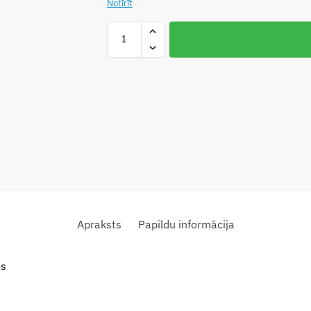
Notīrīt
Apraksts
Papildu informācija
ns