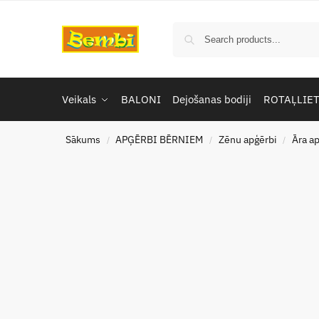
Veikals
BALONI
Dejošanas bodiji
ROTAĻLIE
Sākums
APĢĒRBI BĒRNIEM
Zēnu apģērbi
Āra a
/
/
/