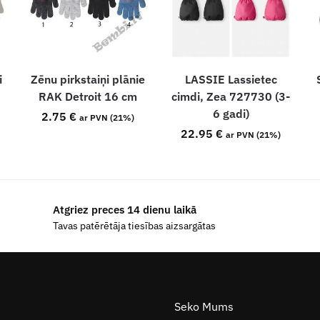
i
Zēnu pirkstaiņi plānie
LASSIE Lassietec
RAK Detroit 16 cm
cimdi, Zea 727730 (3-
6 gadi)
2.75
€
ar PVN (21%)
22.95
€
ar PVN (21%)
Atgriez preces 14 dienu laikā
Tavas patērētāja tiesības aizsargātas
Seko Mums