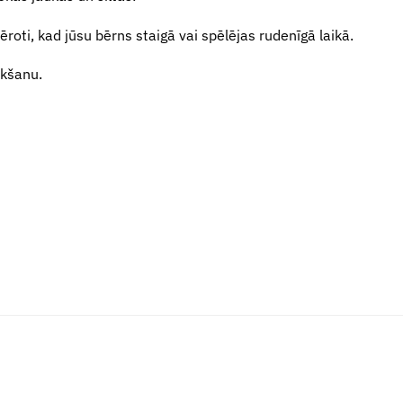
emēroti, kad jūsu bērns staigā vai spēlējas rudenīgā laikā.
lkšanu.