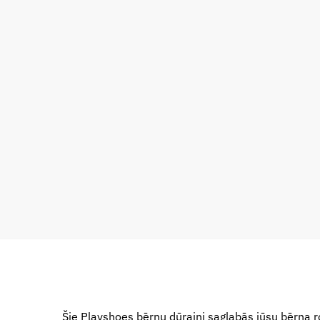
Šie Playshoes bērnu dūraiņi saglabās jūsu bērna r