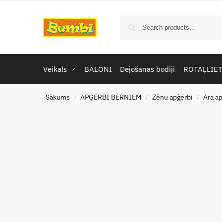
Veikals
BALONI
Dejošanas bodiji
ROTAĻLIE
Sākums
APĢĒRBI BĒRNIEM
Zēnu apģērbi
Āra a
/
/
/