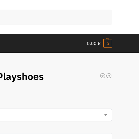
Meklēt
0.00
€
0
 Playshoes