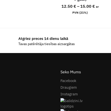
12.50
€
–
15.00
€
ar
PVN (21%)
Atgriez preces 14 dienu laikā
Tavas patērētāja tiesības aizsargātas
Seko Mums
Facebook
Draugiem
Instagram