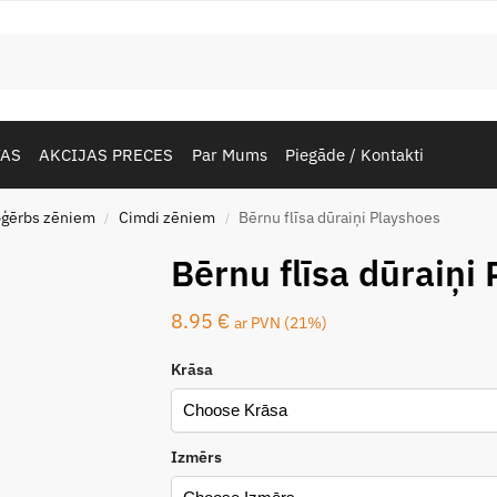
TAS
AKCIJAS PRECES
Par Mums
Piegāde / Kontakti
pģērbs zēniem
Cimdi zēniem
Bērnu flīsa dūraiņi Playshoes
/
/
Bērnu flīsa dūraiņi
8.95
€
ar PVN (21%)
Krāsa
Izmērs