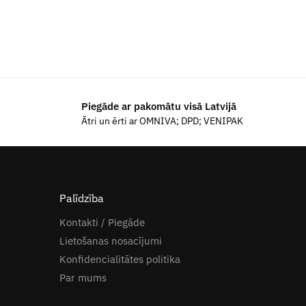
Piegāde ar pakomātu visā Latvijā
Ātri un ērti ar OMNIVA; DPD; VENIPAK
Palīdzība
Kontakti / Piegāde
Lietošanas nosacījumi
Konfidencialitātes politika
Par mums