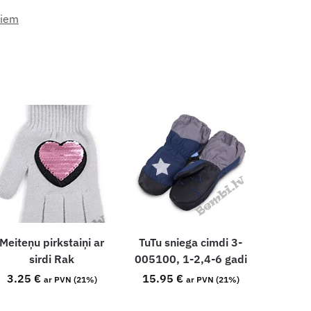
niem
Meiteņu pirkstaiņi ar
TuTu sniega cimdi 3-
sirdi Rak
005100, 1-2,4-6 gadi
3.25
€
15.95
€
ar PVN (21%)
ar PVN (21%)