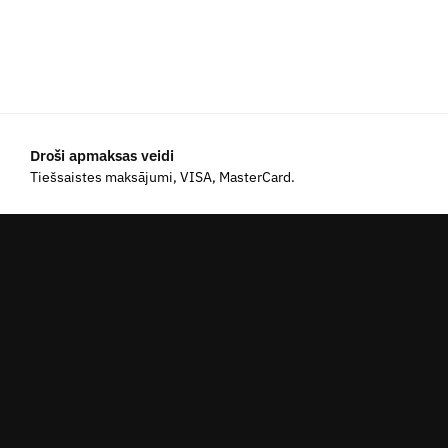
Droši apmaksas veidi
Tiešsaistes maksājumi, VISA, MasterCard.