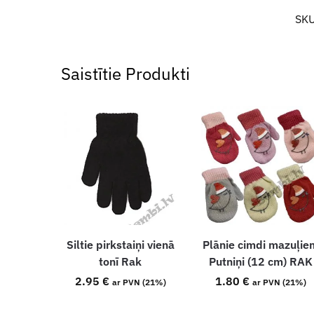
SK
Saistītie Produkti
Siltie pirkstaiņi vienā
Plānie cimdi mazuļie
tonī Rak
Putniņi (12 cm) RAK
2.95
€
1.80
€
ar PVN (21%)
ar PVN (21%)