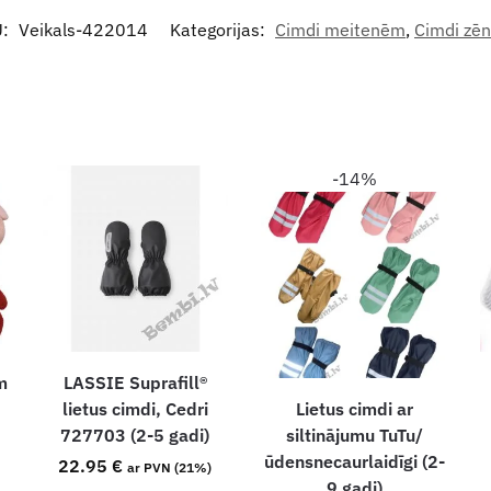
U:
Veikals-422014
Kategorijas:
Cimdi meitenēm
,
Cimdi zē
-14%
m
LASSIE Suprafill®
lietus cimdi, Cedri
Lietus cimdi ar
727703 (2-5 gadi)
siltinājumu TuTu/
ūdensnecaurlaidīgi (2-
22.95
€
ar PVN (21%)
9 gadi)