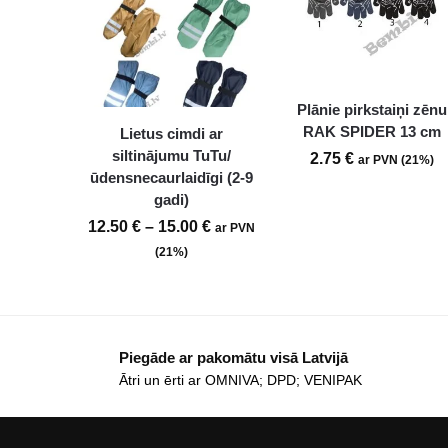
Plānie pirkstaiņi zēnu
RAK SPIDER 13 cm
Lietus cimdi ar
siltinājumu TuTu/
2.75
€
ar PVN (21%)
ūdensnecaurlaidīgi (2-9
gadi)
12.50
€
–
15.00
€
ar PVN
(21%)
Piegāde ar pakomātu visā Latvijā
Ātri un ērti ar OMNIVA; DPD; VENIPAK