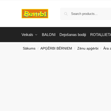
Veikals
BALONI
Dejošanas bodiji
ROTAĻLIET
Sākums
APĢĒRBI BĒRNIEM
Zēnu apģērbi
Āra 
/
/
/