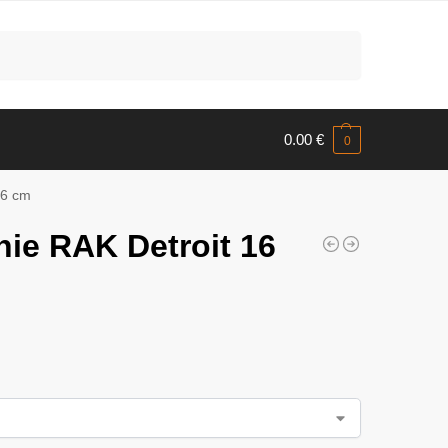
Meklēt
0.00
€
0
16 cm
nie RAK Detroit 16