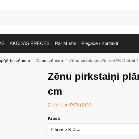
AS
AKCIJAS PRECES
Par Mums
Piegāde / Kontakti
apģērbs zēniem
Cimdi zēniem
Zēnu pirkstaiņi plānie RAK Detroit 
/
/
Zēnu pirkstaiņi plā
cm
2.75
€
ar PVN (21%)
Krāsa