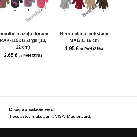
ubultie mazuļu dūraiņi
Bērnu plānie pirkstaiņi
RAK-115DB Zirgs (10,
MAGIC 16 cm
12 cm)
1.95
€
ar PVN (21%)
2.65
€
ar PVN (21%)
Droši apmaksas veidi
Tiešsaistes maksājumi, VISA, MasterCard.