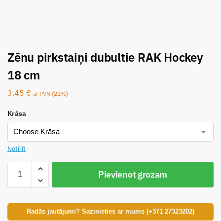
Zēnu pirkstaiņi dubultie RAK Hockey
18 cm
3.45
€
ar PVN (21%)
Krāsa
Notīrīt
Pievienot grozam
Radās jautājumi? Sazinieties ar mums (+371 27323202)