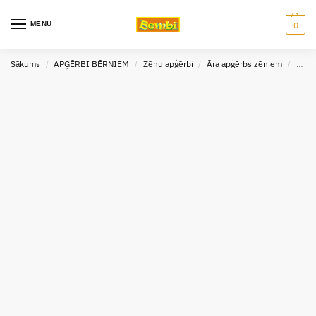
MENU
0
Sākums
APĢĒRBI BĒRNIEM
Zēnu apģērbi
Āra apģērbs zēniem
Cimd
/
/
/
/