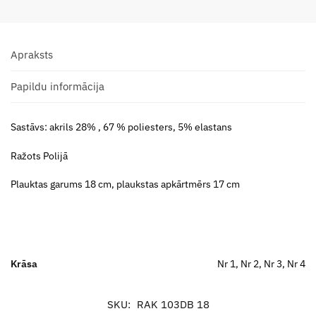
Apraksts
Papildu informācija
Sastāvs: akrils 28% , 67 % poliesters, 5% elastans
Ražots Polijā
Plauktas garums 18 cm, plaukstas apkārtmērs 17 cm
Krāsa
Nr 1, Nr 2, Nr 3, Nr 4
SKU:
RAK 103DB 18