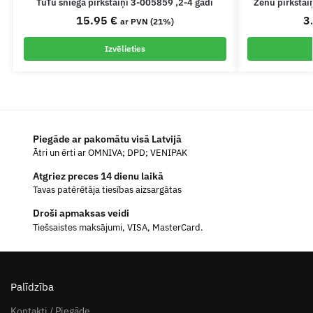
TuTu sniega pirkstaiņi 3-005859 ,2-4 gadi
Zēnu pirksta
15.95
€
3
ar PVN (21%)
Izvēlieties
Piegāde ar pakomātu visā Latvijā
Ātri un ērti ar OMNIVA; DPD; VENIPAK
Atgriez preces 14 dienu laikā
Tavas patērētāja tiesības aizsargātas
Droši apmaksas veidi
Tiešsaistes maksājumi, VISA, MasterCard.
Palīdzība
Kontakti / Piegāde