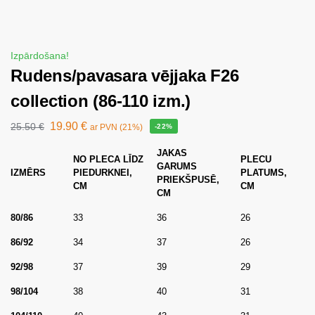
Izpārdošana!
Rudens/pavasara vējjaka F26
collection (86-110 izm.)
19.90
€
25.50
€
ar PVN (21%)
-22%
JAKAS
NO PLECA LĪDZ
PLECU
GARUMS
IZMĒRS
PIEDURKNEI,
PLATUMS,
PRIEKŠPUSĒ,
CM
CM
CM
80/86
33
36
26
86/92
34
37
26
92/98
37
39
29
98/104
38
40
31