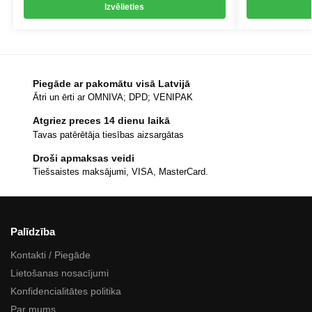
Izvēlieties
Piegāde ar pakomātu visā Latvijā
Ātri un ērti ar OMNIVA; DPD; VENIPAK
Atgriez preces 14 dienu laikā
Tavas patērētāja tiesības aizsargātas
Droši apmaksas veidi
Tiešsaistes maksājumi, VISA, MasterCard.
Palīdzība
Kontakti / Piegāde
Lietošanas nosacījumi
Konfidencialitātes politika
Par mums