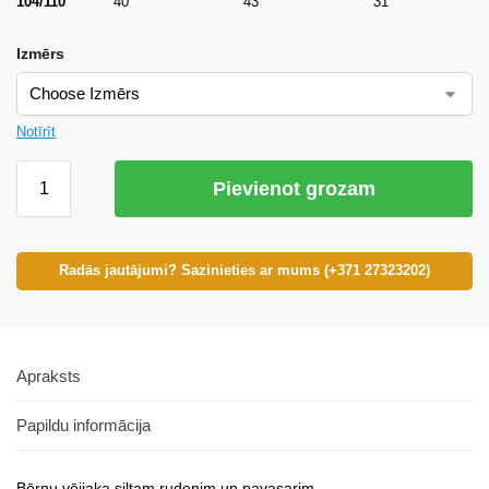
104/110
40
43
31
Izmērs
Notīrīt
Pievienot grozam
Radās jautājumi? Sazinieties ar mums (+371 27323202)
Apraksts
Papildu informācija
Bērnu vējjaka siltam rudenim un pavasarim.