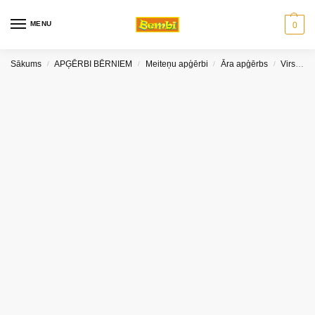
MENU
0
Sākums
APĢĒRBI BĒRNIEM
Meiteņu apģērbi
Āra apģērbs
Virsjakas un vestes meitenēm
/
/
/
/