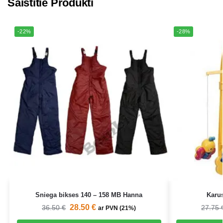
Saistītie Produkti
-22%
-28%
Sniega bikses 140 – 158 MB Hanna
Karus
28.50
€
36.50
€
27.75
ar PVN (21%)