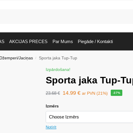
AS
AKCIJAS PRECES
Par Mums
Piegāde / Kontakti
Džemperi/Jaciņas
Sporta jaka Tup-Tup
/
Izpārdošana!
Sporta jaka Tup-Tu
14.99
€
23.68
€
ar PVN (21%)
-37%
Izmērs
Notīrīt