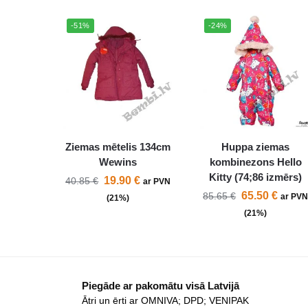
-51%
-24%
Ziemas mētelis 134cm
Huppa ziemas
Wewins
kombinezons Hello
Kitty (74;86 izmērs)
19.90
€
40.85
€
ar PVN
65.50
€
85.65
€
ar PV
(21%)
(21%)
Piegāde ar pakomātu visā Latvijā
Ātri un ērti ar OMNIVA; DPD; VENIPAK