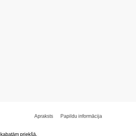
Apraksts
Papildu informācija
2 kabatām priekšā.