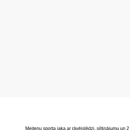
Meiteņu sporta jaka ar rāvējslēdzi, siltinājumu un 