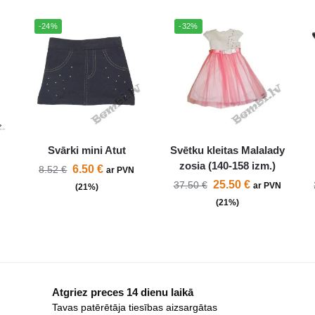
-24%
-32%
Svārki mini Atut
Svētku kleitas Malalady
zosia (140-158 izm.)
6.50
€
8.52
€
ar PVN
25.50
€
37.50
€
ar PVN
(21%)
N
(21%)
Atgriez preces 14 dienu laikā
Tavas patērētāja tiesības aizsargātas