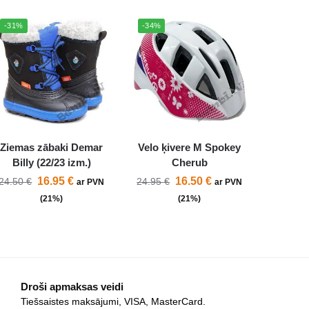
-31%
-34%
Ziemas zābaki Demar
Velo ķivere M Spokey
Billy (22/23 izm.)
Cherub
16.95
€
16.50
€
24.50
€
24.95
€
ar PVN
ar PVN
(21%)
(21%)
Droši apmaksas veidi
Tiešsaistes maksājumi, VISA, MasterCard.