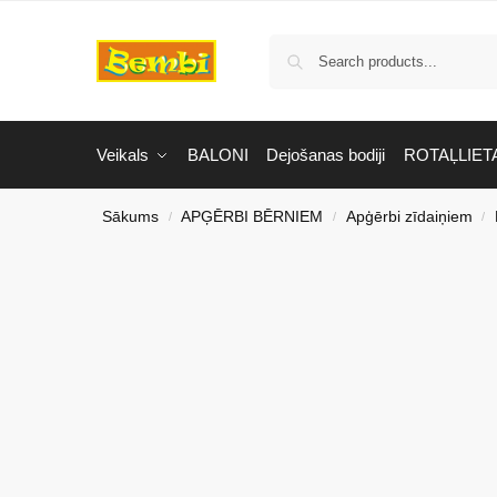
Veikals
BALONI
Dejošanas bodiji
ROTAĻLIET
Sākums
APĢĒRBI BĒRNIEM
Apģērbi zīdaiņiem
/
/
/