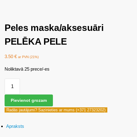
Peles maska/aksesuāri
PELĒKA PELE
3.50
€
ar PVN (21%)
Noliktavā 25 prece/-es
Pievienot grozam
Radās jautājumi? Sazinieties ar mums (+371 27323202)
Apraksts