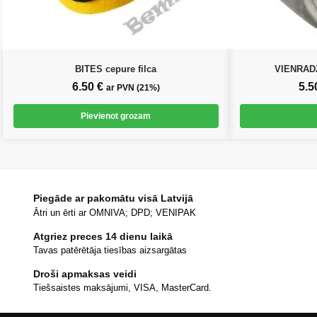
BITES cepure filca
VIENRADZ
6.50
€
5.5
ar PVN (21%)
Pievienot grozam
Piegāde ar pakomātu visā Latvijā
Ātri un ērti ar OMNIVA; DPD; VENIPAK
Atgriez preces 14 dienu laikā
Tavas patērētāja tiesības aizsargātas
Droši apmaksas veidi
Tiešsaistes maksājumi, VISA, MasterCard.