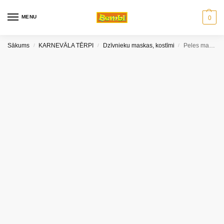
MENU
0
Sākums
KARNEVĀLA TĒRPI
Dzīvnieku maskas, kostīmi
Peles maska/aksesuāri PELĒKA PELE
/
/
/