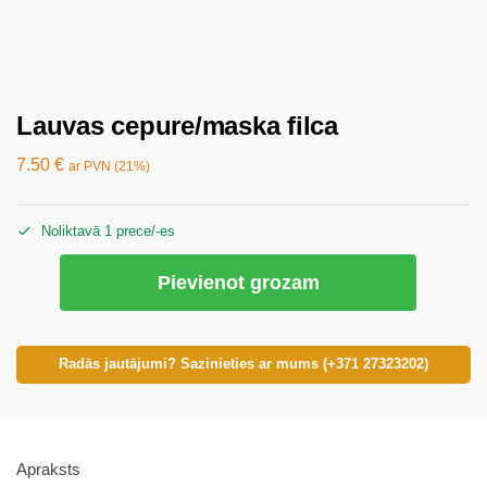
Lauvas cepure/maska filca
7.50
€
ar PVN (21%)
Noliktavā 1 prece/-es
Pievienot grozam
Radās jautājumi? Sazinieties ar mums (+371 27323202)
Apraksts