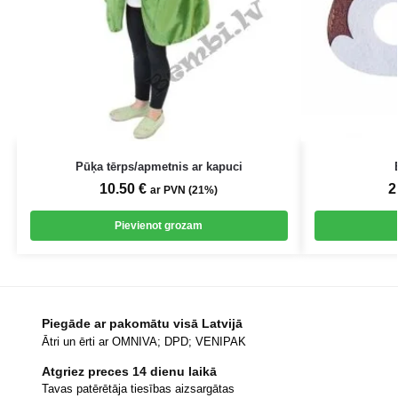
Pūķa tērps/apmetnis ar kapuci
10.50
€
2
ar PVN (21%)
Pievienot grozam
Piegāde ar pakomātu visā Latvijā
Ātri un ērti ar OMNIVA; DPD; VENIPAK
Atgriez preces 14 dienu laikā
Tavas patērētāja tiesības aizsargātas