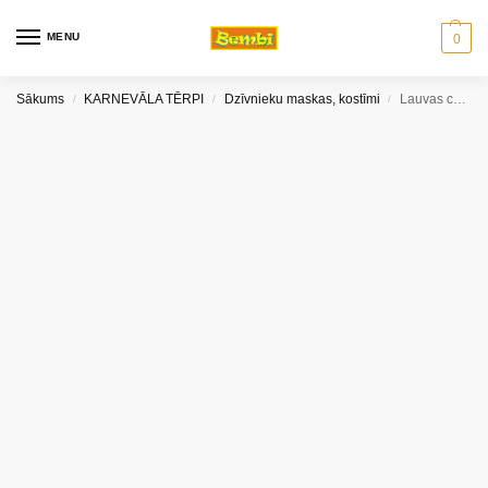
MENU
0
Sākums
KARNEVĀLA TĒRPI
Dzīvnieku maskas, kostīmi
Lauvas cepure/maska filca
/
/
/