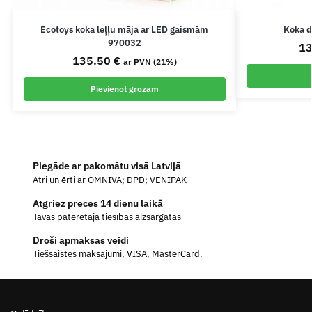
Ecotoys koka leļļu māja ar LED gaismām
Koka d
970032
1
135.50
€
ar PVN (21%)
Pievienot grozam
Piegāde ar pakomātu visā Latvijā
Ātri un ērti ar OMNIVA; DPD; VENIPAK
Atgriez preces 14 dienu laikā
Tavas patērētāja tiesības aizsargātas
Droši apmaksas veidi
Tiešsaistes maksājumi, VISA, MasterCard.