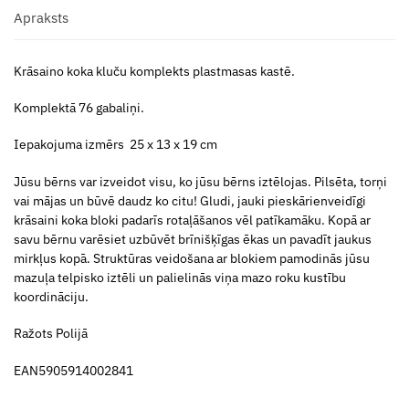
Apraksts
Krāsaino koka kluču komplekts plastmasas kastē.
Komplektā 76 gabaliņi.
Iepakojuma izmērs 25 x 13 x 19 cm
Jūsu bērns var izveidot visu, ko jūsu bērns iztēlojas. Pilsēta, torņi
vai mājas un būvē daudz ko citu! Gludi, jauki pieskārienveidīgi
krāsaini koka bloki padarīs rotaļāšanos vēl patīkamāku. Kopā ar
savu bērnu varēsiet uzbūvēt brīnišķīgas ēkas un pavadīt jaukus
mirkļus kopā. Struktūras veidošana ar blokiem pamodinās jūsu
mazuļa telpisko iztēli un palielinās viņa mazo roku kustību
koordināciju.
Ražots Polijā
EAN5905914002841