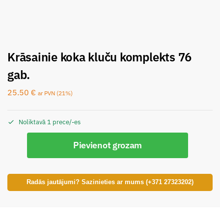
Krāsainie koka kluču komplekts 76
gab.
25.50
€
ar PVN (21%)
Noliktavā 1 prece/-es
Pievienot grozam
Radās jautājumi? Sazinieties ar mums (+371 27323202)