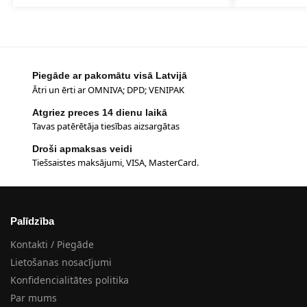
Piegāde ar pakomātu visā Latvijā
Ātri un ērti ar OMNIVA; DPD; VENIPAK
Atgriez preces 14 dienu laikā
Tavas patērētāja tiesības aizsargātas
Droši apmaksas veidi
Tiešsaistes maksājumi, VISA, MasterCard.
Palīdzība
Kontakti / Piegāde
Lietošanas nosacījumi
Konfidencialitātes politika
Par mums