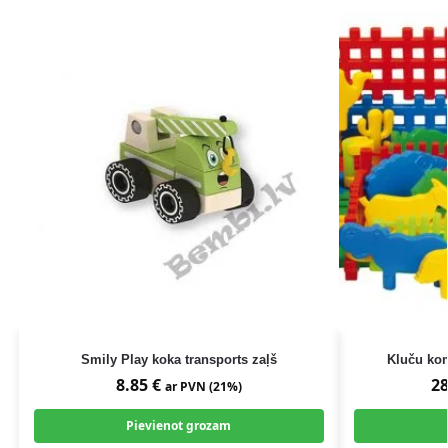
Smily Play koka transports zaļš
Kluču kom
8.85
€
2
ar PVN (21%)
Pievienot grozam