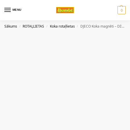
MENU
0
Sākums
ROTAĻLIETAS
Koka rotaļlietas
DJECO Koka magnēti – Džungļi
/
/
/