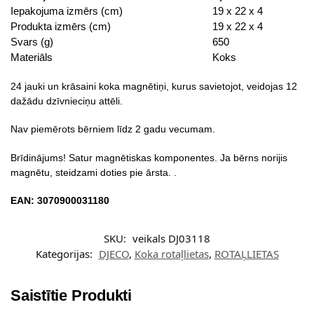
Iepakojuma izmērs (cm)
19 x 22 x 4
Produkta izmērs (cm)
19 x 22 x 4
Svars (g)
650
Materiāls
Koks
24 jauki un krāsaini koka magnētiņi, kurus savietojot, veidojas 12
dažādu dzīvnieciņu attēli.
Nav piemērots bērniem līdz 2 gadu vecumam.
Brīdinājums! Satur magnētiskas komponentes. Ja bērns norijis
magnētu, steidzami doties pie ārsta. .
EAN: 3070900031180
SKU:
veikals DJ03118
Kategorijas:
DJECO
,
Koka rotaļlietas
,
ROTAĻLIETAS
Saistītie Produkti