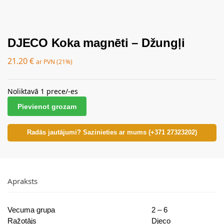
DJECO Koka magnēti – Džungļi
21.20
€
ar PVN (21%)
Noliktavā 1 prece/-es
Pievienot grozam
Radās jautājumi? Sazinieties ar mums (+371 27323202)
Apraksts
Vecuma grupa
2 – 6
Ražotājs
Djeco