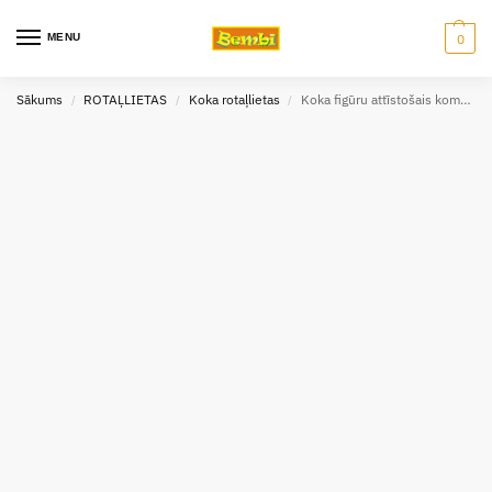
MENU
0
Sākums
ROTAĻLIETAS
Koka rotaļlietas
Koka figūru attīstošais komplekts
/
/
/