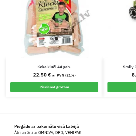
Koka kluči 44 gab.
Smily P
22.50
€
8
ar PVN (21%)
Pievienot grozam
Piegāde ar pakomātu visā Latvijā
Ātri un ērti ar OMNIVA; DPD; VENIPAK