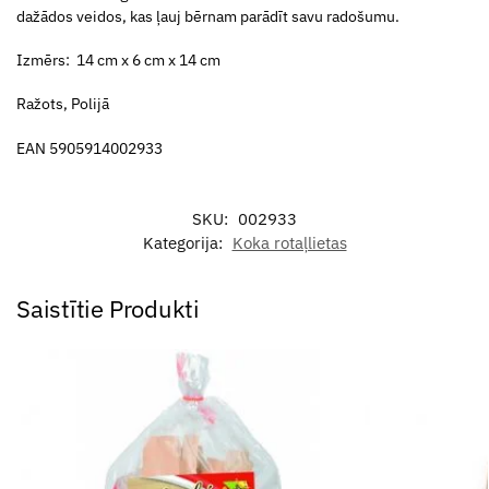
dažādos veidos, kas ļauj bērnam parādīt savu radošumu.
Izmērs: 14 cm x 6 cm x 14 cm
Ražots, Polijā
EAN 5905914002933
SKU:
002933
Kategorija:
Koka rotaļlietas
Saistītie Produkti