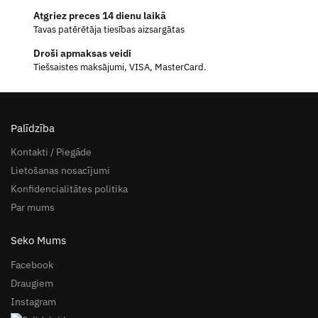
Atgriez preces 14 dienu laikā
Tavas patērētāja tiesības aizsargātas
Droši apmaksas veidi
Tiešsaistes maksājumi, VISA, MasterCard.
Palīdzība
Kontakti / Piegāde
Lietošanas nosacījumi
Konfidencialitātes politika
Par mums
Seko Mums
Facebook
Draugiem
Instagram