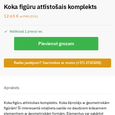
Koka figūru attīstošais komplekts
12.65
€
ar PVN (21%)
Noliktavā 1 prece/-es
Pievienot grozam
Radās jautājumi? Sazinieties ar mums (+371 27323202)
Apraksts
Koka figūru attīstošais komplekts. Koka šķirotājs ar ģeometriskām
figūrām! Šī interesantā rotaļlieta sastāv no daudziem krāsainiem
elementiem ar ģeometriskām formām. Elementus var sakārtot