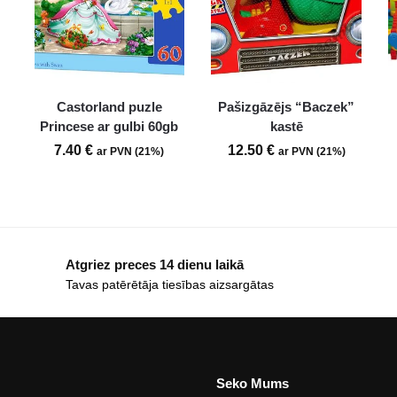
Castorland puzle
Pašizgāzējs “Baczek”
L
Princese ar gulbi 60gb
kastē
7.40
€
12.50
€
ar PVN (21%)
ar PVN (21%)
Atgriez preces 14 dienu laikā
Tavas patērētāja tiesības aizsargātas
Seko Mums