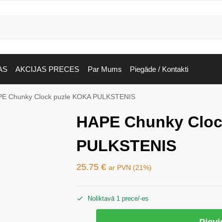
AS
AKCIJAS PRECES
Par Mums
Piegāde / Kontakti
E Chunky Clock puzle KOKA PULKSTENIS
HAPE Chunky Cloc
PULKSTENIS
25.75
€
ar PVN (21%)
Noliktavā 1 prece/-es
Piev