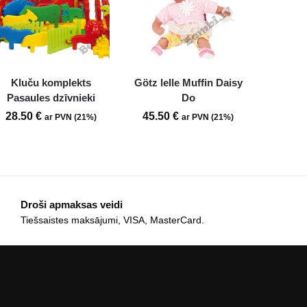
Kluču komplekts
Götz lelle Muffin Daisy
Pasaules dzīvnieki
Do
28.50
€
45.50
€
ar PVN (21%)
ar PVN (21%)
Droši apmaksas veidi
Tiešsaistes maksājumi, VISA, MasterCard.