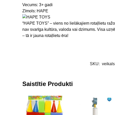
Vecums:
3+ gadi
Zīmols:
HAPE
“HAPE TOYS” – viens no lielākajiem rotaļlietu ražot
nav svarīga kultūra, valoda vai dzimums. Visa uzņ
– tā ir jauna rotaļlietu ēra!
SKU:
veikal
Saistītie Produkti