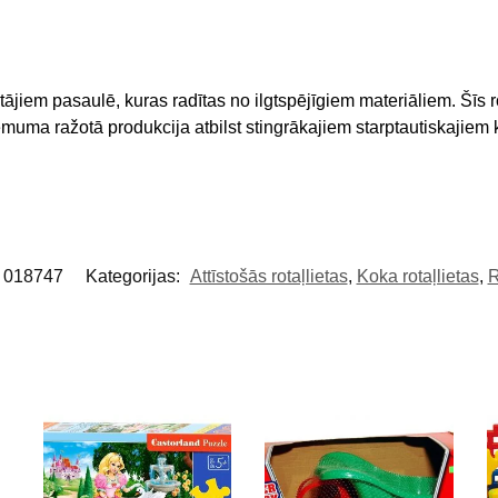
ājiem pasaulē, kuras radītas no ilgtspējīgiem materiāliem. Šīs r
ēmuma ražotā produkcija atbilst stingrākajiem starptautiskajie
s 018747
Kategorijas:
Attīstošās rotaļlietas
,
Koka rotaļlietas
,