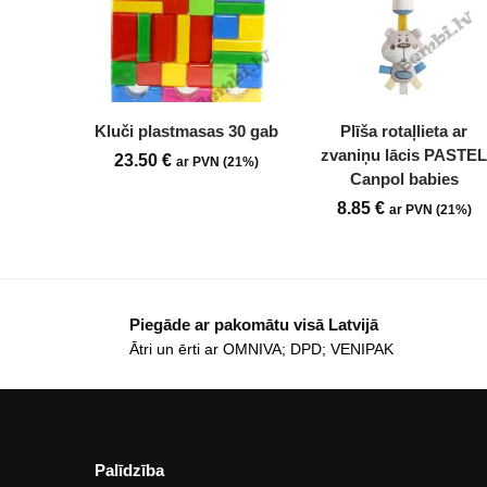
Kluči plastmasas 30 gab
Plīša rotaļlieta ar
zvaniņu lācis PASTE
23.50
€
ar PVN (21%)
Canpol babies
8.85
€
ar PVN (21%)
Piegāde ar pakomātu visā Latvijā
Ātri un ērti ar OMNIVA; DPD; VENIPAK
Palīdzība