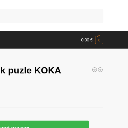
Meklēt
0.00
€
0
k puzle KOKA
ienot grozam