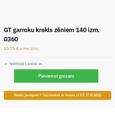
GT garroku krekls zēniem 140 izm.
0360
15.75
€
ar PVN (21%)
Noliktavā 1 prece/-es
Pievienot grozam
Radās jautājumi? Sazinieties ar mums (+371 27323202)