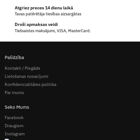
Atgriez preces 14 dienu laikā
Tavas patērētāja tiesības aizsargātas
Droši apmaksas veidi
Tiešsaistes maksājumi, VISA, MasterCard.
Palīdzība
Kontakti / Piegāde
Lietošanas nosacījumi
Konfidencialitātes politika
Par mums
Seko Mums
Facebook
Draugiem
Instagram