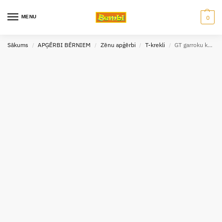
MENU
0
Sākums
APĢĒRBI BĒRNIEM
Zēnu apģērbi
T-krekli
GT garroku krekls zēniem 140 izm. 0360
/
/
/
/