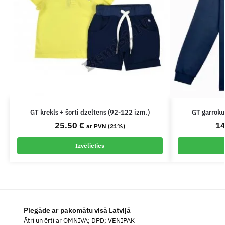
GT krekls + šorti dzeltens (92-122 izm.)
GT garroku
25.50
€
1
ar PVN (21%)
Izvēlieties
Piegāde ar pakomātu visā Latvijā
Ātri un ērti ar OMNIVA; DPD; VENIPAK