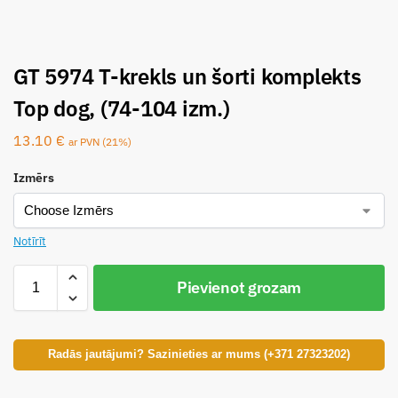
GT 5974 T-krekls un šorti komplekts
Top dog, (74-104 izm.)
13.10
€
ar PVN (21%)
Izmērs
Notīrīt
Pievienot grozam
Radās jautājumi? Sazinieties ar mums (+371 27323202)