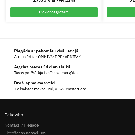
ar PVN (21%)
Pievienot grozam
Piegāde ar pakomātu visā Latvijā
Ātri un ērti ar OMNIVA; DPD; VENIPAK
Atgriez preces 14 dienu laikā
Tavas patērētāja tiesības aizsargātas
Droši apmaksas veidi
Tiešsaistes maksājumi, VISA, MasterCard.
Palīdzība
Kontakti / Piegāde
Lietošanas nosacījumi