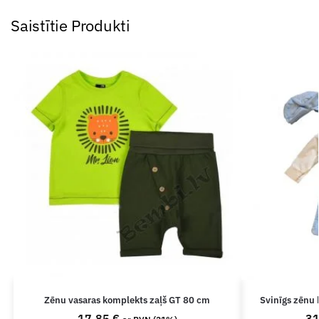
Saistītie Produkti
Zēnu vasaras komplekts zaļš GT 80 cm
Svinīgs zēnu 
17.85
€
3