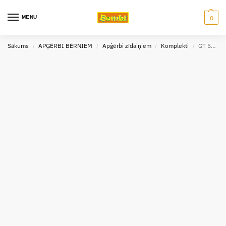
MENU
0
Sākums
APĢĒRBI BĒRNIEM
Apģērbi zīdaiņiem
Komplekti
GT 5974 T-krekls un šorti komplekts Top dog, (74-104 izm.)
/
/
/
/