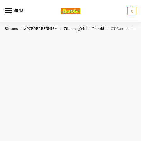
MENU
0
Sākums
APĢĒRBI BĒRNIEM
Zēnu apģērbi
T-krekli
GT Garroku krekls zēniem (110;122) 9597
/
/
/
/