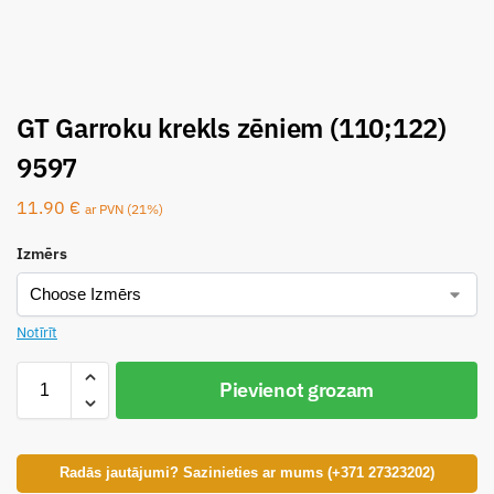
GT Garroku krekls zēniem (110;122)
9597
11.90
€
ar PVN (21%)
Izmērs
Notīrīt
Pievienot grozam
Radās jautājumi? Sazinieties ar mums (+371 27323202)