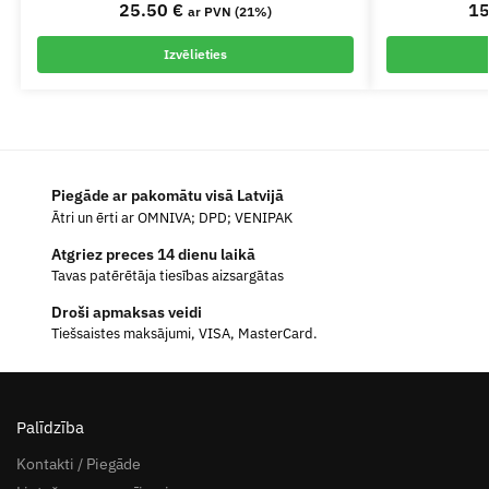
25.50
€
1
ar PVN (21%)
Izvēlieties
Piegāde ar pakomātu visā Latvijā
Ātri un ērti ar OMNIVA; DPD; VENIPAK
Atgriez preces 14 dienu laikā
Tavas patērētāja tiesības aizsargātas
Droši apmaksas veidi
Tiešsaistes maksājumi, VISA, MasterCard.
Palīdzība
Kontakti / Piegāde