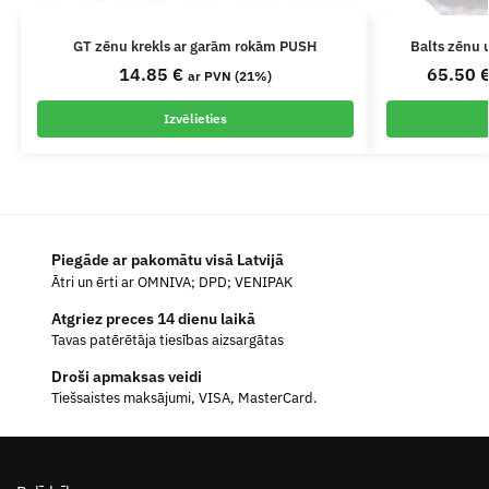
GT zēnu krekls ar garām rokām PUSH
Balts zēnu 
14.85
€
65.50
ar PVN (21%)
Izvēlieties
Piegāde ar pakomātu visā Latvijā
Ātri un ērti ar OMNIVA; DPD; VENIPAK
Atgriez preces 14 dienu laikā
Tavas patērētāja tiesības aizsargātas
Droši apmaksas veidi
Tiešsaistes maksājumi, VISA, MasterCard.