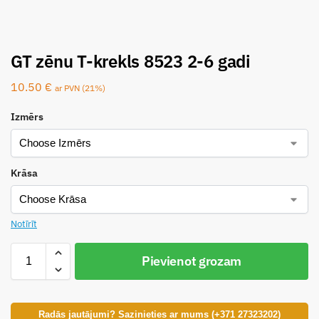
GT zēnu T-krekls 8523 2-6 gadi
10.50
€
ar PVN (21%)
Izmērs
Krāsa
Notīrīt
Pievienot grozam
Radās jautājumi? Sazinieties ar mums (+371 27323202)