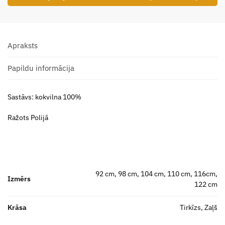
Apraksts
Papildu informācija
Sastāvs: kokvilna 100%
Ražots Polijā
92 cm, 98 cm, 104 cm, 110 cm, 116cm,
Izmērs
122 cm
Krāsa
Tirkīzs, Zaļš