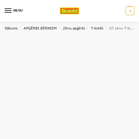
MENU
0
Sākums
APĢĒRBI BĒRNIEM
Zēnu apģērbi
T-krekli
GT zēnu T-krekls 8523 2-6 gadi
/
/
/
/