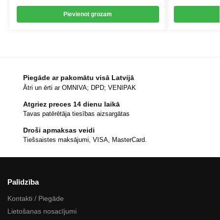
Pievienot grozam
Piegāde ar pakomātu visā Latvijā
Ātri un ērti ar OMNIVA; DPD; VENIPAK
Atgriez preces 14 dienu laikā
Tavas patērētāja tiesības aizsargātas
Droši apmaksas veidi
Tiešsaistes maksājumi, VISA, MasterCard.
Palīdzība
Kontakti / Piegāde
Lietošanas nosacījumi