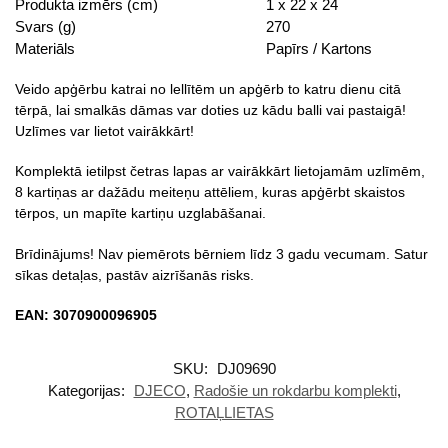
Produkta izmērs (cm)
1 x 22 x 24
Svars (g)
270
Materiāls
Papīrs / Kartons
Veido apģērbu katrai no lellītēm un apģērb to katru dienu citā
tērpā, lai smalkās dāmas var doties uz kādu balli vai pastaigā!
Uzlīmes var lietot vairākkārt!
Komplektā ietilpst četras lapas ar vairākkārt lietojamām uzlīmēm,
8 kartiņas ar dažādu meiteņu attēliem, kuras apģērbt skaistos
tērpos, un mapīte kartiņu uzglabāšanai.
Brīdinājums! Nav piemērots bērniem līdz 3 gadu vecumam. Satur
sīkas detaļas, pastāv aizrīšanās risks.
EAN: 3070900096905
SKU:
DJ09690
Kategorijas:
DJECO
,
Radošie un rokdarbu komplekti
,
ROTAĻLIETAS