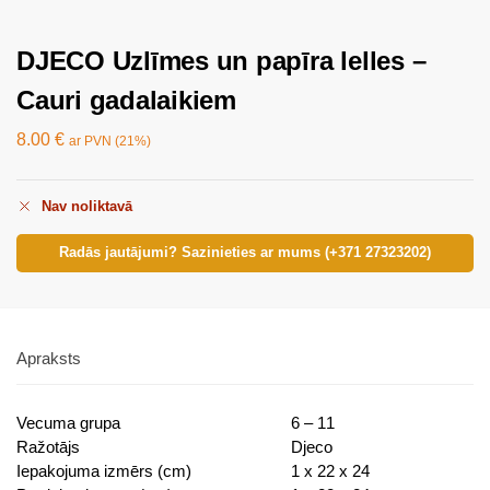
DJECO Uzlīmes un papīra lelles –
Cauri gadalaikiem
8.00
€
ar PVN (21%)
Nav noliktavā
Radās jautājumi? Sazinieties ar mums (+371 27323202)
Apraksts
Vecuma grupa
6 – 11
Ražotājs
Djeco
Iepakojuma izmērs (cm)
1 x 22 x 24