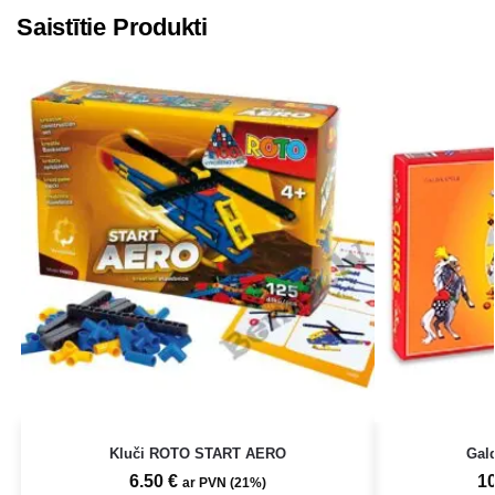
Saistītie Produkti
Kluči ROTO START AERO
Gal
6.50
€
1
ar PVN (21%)