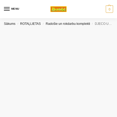
MENU
0
Sākums
ROTAĻLIETAS
Radošie un rokdarbu komplekti
DJECO Uzlīmes un papīra lelles – Cauri gadalaikiem
/
/
/