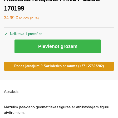
170199
34.99
€
ar PVN (21%)
Noliktavā 1 prece/-es
Pievienot grozam
Radās jautājumi? Sazinieties ar mums (+371 27323202)
Apraksts
Mazulim jāsavieno ģeometriskas figūras ar atbilstošajiem figūru
atvērumiem.