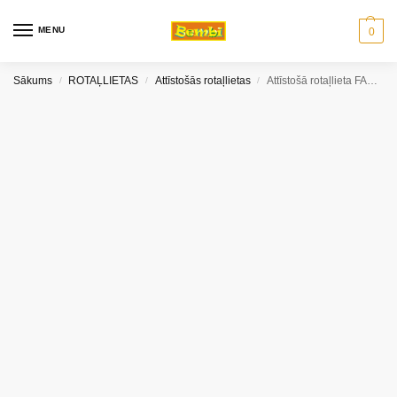
MENU
0
Sākums
ROTAĻLIETAS
Attīstošās rotaļlietas
Attīstošā rotaļlieta FANCY CUBE 170199
/
/
/