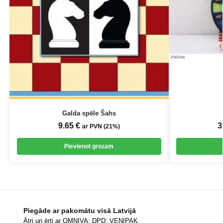
Galda spēle Šahs
9.65
€
3
ar PVN (21%)
Pievienot grozam
Piegāde ar pakomātu visā Latvijā
Ātri un ērti ar OMNIVA; DPD; VENIPAK