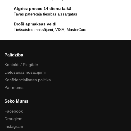
Atgriez preces 14 dienu laikā
Tavas patērētāja tiesības aizsargātas
Droši apmaksas veidi
Tiešsaistes maksājumi, VISA, MasterCard.
Palīdzība
Kontakti / Piegāde
Lietošanas nosacījumi
Konfidencialitātes politika
Par mums
Seko Mums
Facebook
Draugiem
Instagram