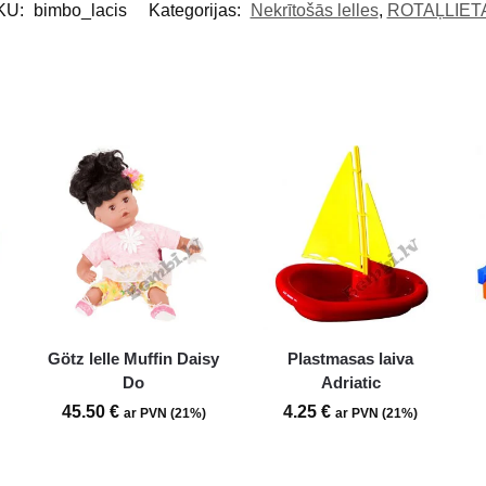
KU:
bimbo_lacis
Kategorijas:
Nekrītošās lelles
,
ROTAĻLIET
Götz lelle Muffin Daisy
Plastmasas laiva
Do
Adriatic
45.50
€
4.25
€
ar PVN (21%)
ar PVN (21%)