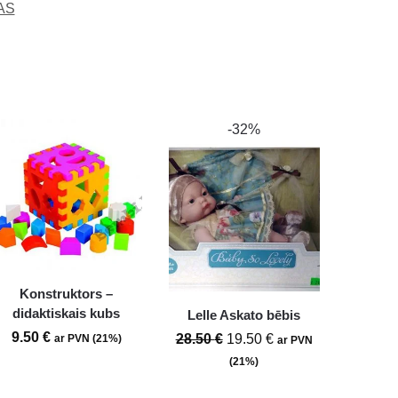
AS
-32%
Konstruktors –
didaktiskais kubs
Lelle Askato bēbis
9.50
€
28.50
€
19.50
€
ar PVN (21%)
ar PVN
(21%)