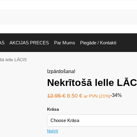
AS
AKCIJAS PRECES
Par Mums
Piegāde / Kontakti
šā lelle LĀCIS
Izpārdošana!
Nekrītošā lelle LĀC
12.95
€
8.50
€
-34%
ar PVN (21%)
Krāsa
Notīrīt