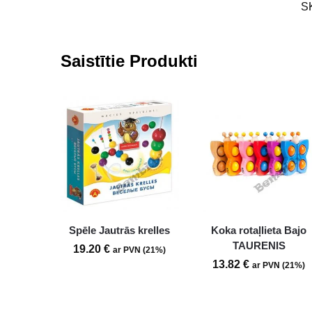
S
Saistītie Produkti
Spēle Jautrās krelles
Koka rotaļlieta Bajo
TAURENIS
19.20
€
ar PVN (21%)
13.82
€
ar PVN (21%)