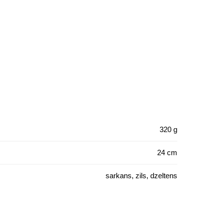
320 g
24 cm
sarkans, zils, dzeltens