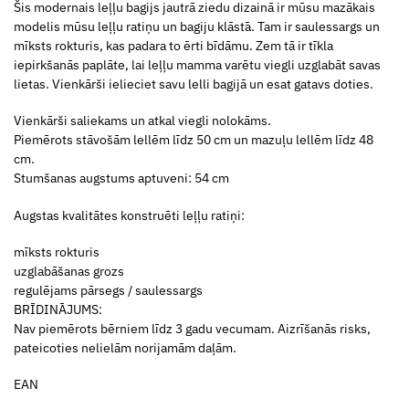
Šis modernais leļļu bagijs jautrā ziedu dizainā ir mūsu mazākais
modelis mūsu leļļu ratiņu un bagiju klāstā. Tam ir saulessargs un
mīksts rokturis, kas padara to ērti bīdāmu. Zem tā ir tīkla
iepirkšanās paplāte, lai leļļu mamma varētu viegli uzglabāt savas
lietas. Vienkārši ielieciet savu lelli bagijā un esat gatavs doties.
Vienkārši saliekams un atkal viegli nolokāms.
Piemērots stāvošām lellēm līdz 50 cm un mazuļu lellēm līdz 48
cm.
Stumšanas augstums aptuveni: 54 cm
Augstas kvalitātes konstruēti leļļu ratiņi:
mīksts rokturis
uzglabāšanas grozs
regulējams pārsegs / saulessargs
BRĪDINĀJUMS:
Nav piemērots bērniem līdz 3 gadu vecumam. Aizrīšanās risks,
pateicoties nelielām norijamām daļām.
EAN