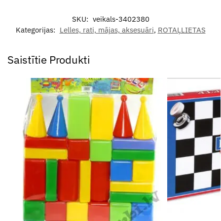
SKU:
veikals-3402380
Kategorijas:
Lelles, rati, mājas, aksesuāri
,
ROTAĻLIETAS
Saistītie Produkti