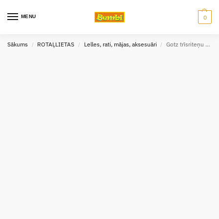
MENU
0
Sākums
ROTAĻLIETAS
Lelles, rati, mājas, aksesuāri
Gotz trīsriteņu leļļu rati Laimīgais zieds
/
/
/