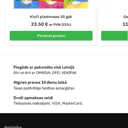
Kluči plastmasas 30 gab
Ga
23.50
€
1
ar PVN (21%)
Pievienot grozam
Piegāde ar pakomātu visā Latvijā
Ātri un ērti ar OMNIVA; DPD; VENIPAK
Atgriez preces 14 dienu laikā
Tavas patērētāja tiesības aizsargātas
Droši apmaksas veidi
Tiešsaistes maksājumi, VISA, MasterCard.
Palīdzība