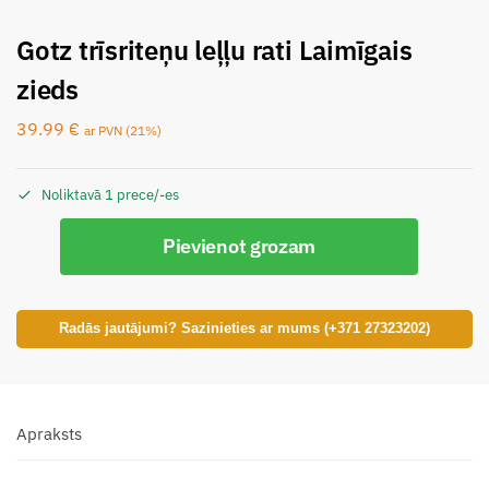
Gotz trīsriteņu leļļu rati Laimīgais
zieds
39.99
€
ar PVN (21%)
Noliktavā 1 prece/-es
Pievienot grozam
Radās jautājumi? Sazinieties ar mums (+371 27323202)
Apraksts