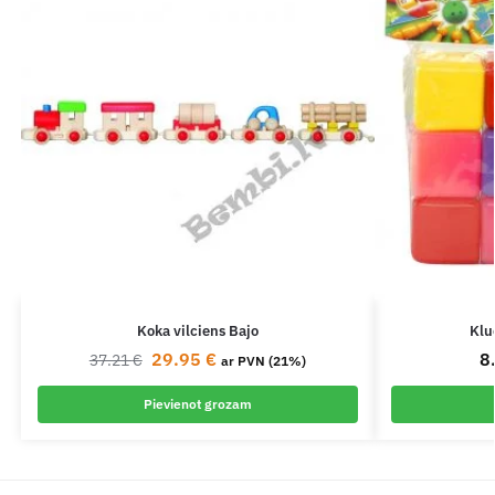
Koka vilciens Bajo
Klu
29.95
€
8
37.21
€
ar PVN (21%)
Pievienot grozam