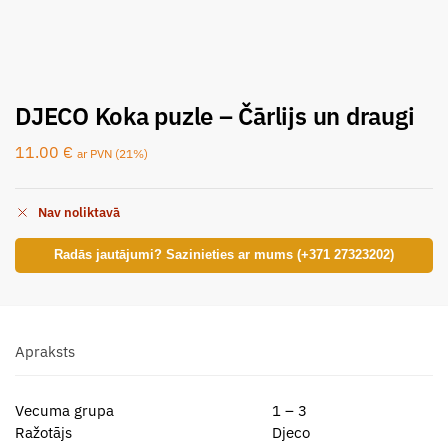
DJECO Koka puzle – Čārlijs un draugi
11.00
€
ar PVN (21%)
Nav noliktavā
Radās jautājumi? Sazinieties ar mums (+371 27323202)
Apraksts
Vecuma grupa
1 – 3
Ražotājs
Djeco