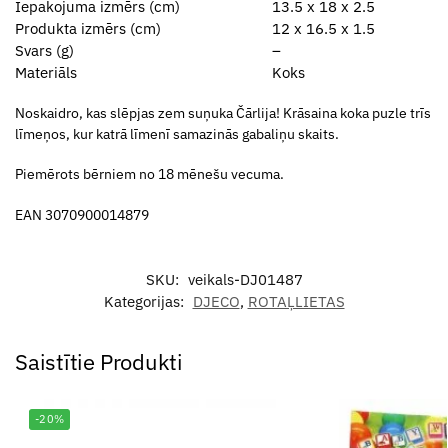
Iepakojuma izmērs (cm)
13.5 x 18 x 2.5
Produkta izmērs (cm)
12 x 16.5 x 1.5
Svars (g)
–
Materiāls
Koks
Noskaidro, kas slēpjas zem suņuka Čārlija! Krāsaina koka puzle trīs
līmeņos, kur katrā līmenī samazinās gabaliņu skaits.
Piemērots bērniem no 18 mēnešu vecuma.
EAN 3070900014879
SKU:
veikals-DJ01487
Kategorijas:
DJECO
,
ROTAĻLIETAS
Saistītie Produkti
-20%