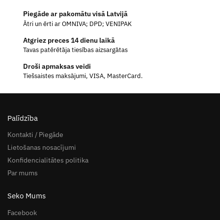
Piegāde ar pakomātu visā Latvijā
Ātri un ērti ar OMNIVA; DPD; VENIPAK
Atgriez preces 14 dienu laikā
Tavas patērētāja tiesības aizsargātas
Droši apmaksas veidi
Tiešsaistes maksājumi, VISA, MasterCard.
Palīdzība
Kontakti / Piegāde
Lietošanas nosacījumi
Konfidencialitātes politika
Par mums
Seko Mums
Facebook