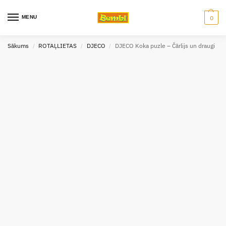
MENU
0
Sākums
ROTAĻLIETAS
DJECO
DJECO Koka puzle – Čārlijs un draugi
/
/
/