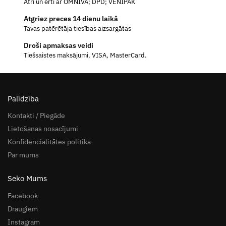
Ātri un ērti ar OMNIVA; DPD; VENIPAK
Atgriez preces 14 dienu laikā
Tavas patērētāja tiesības aizsargātas
Droši apmaksas veidi
Tiešsaistes maksājumi, VISA, MasterCard.
Palīdzība
Kontakti / Piegāde
Lietošanas nosacījumi
Konfidencialitātes politika
Par mums
Seko Mums
Facebook
Draugiem
Instagram