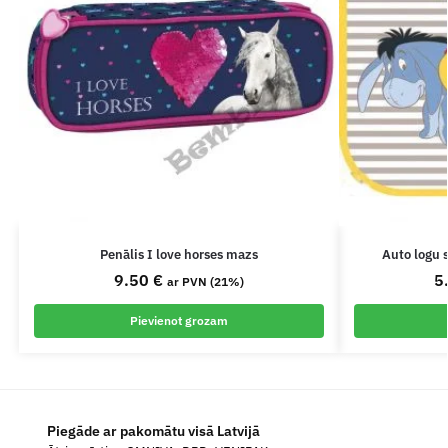
Penālis I love horses mazs
Auto logu 
9.50
€
5
ar PVN (21%)
Pievienot grozam
Piegāde ar pakomātu visā Latvijā