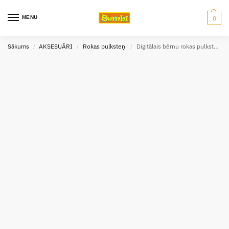
MENU
0
Sākums
AKSESUĀRI
Rokas pulksteņi
Digitālais bērnu rokas pulkstenis Paw Patrol
/
/
/