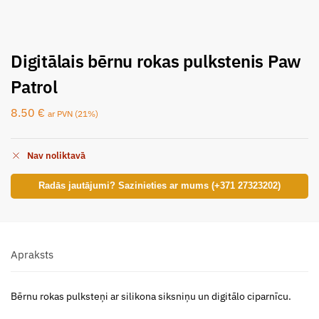
Digitālais bērnu rokas pulkstenis Paw
Patrol
8.50
€
ar PVN (21%)
Nav noliktavā
Radās jautājumi? Sazinieties ar mums (+371 27323202)
Apraksts
Bērnu rokas pulksteņi ar silikona siksniņu un digitālo ciparnīcu.