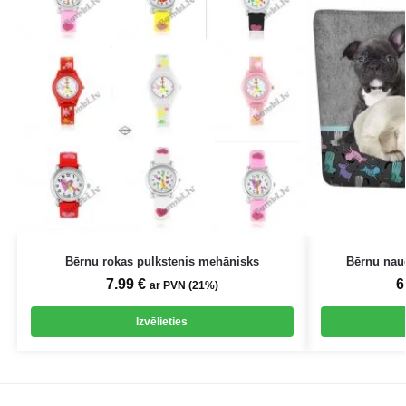
Bērnu rokas pulkstenis mehānisks
Bērnu nau
7.99
€
6
ar PVN (21%)
Izvēlieties