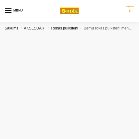
MENU
0
Sākums
AKSESUĀRI
Rokas pulksteņi
Bērnu rokas pulksteņi mehāniskie
/
/
/