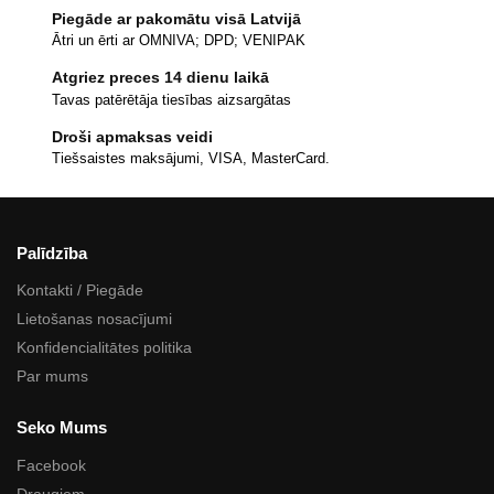
Piegāde ar pakomātu visā Latvijā
Ātri un ērti ar OMNIVA; DPD; VENIPAK
Atgriez preces 14 dienu laikā
Tavas patērētāja tiesības aizsargātas
Droši apmaksas veidi
Tiešsaistes maksājumi, VISA, MasterCard.
Palīdzība
Kontakti / Piegāde
Lietošanas nosacījumi
Konfidencialitātes politika
Par mums
Seko Mums
Facebook
Draugiem