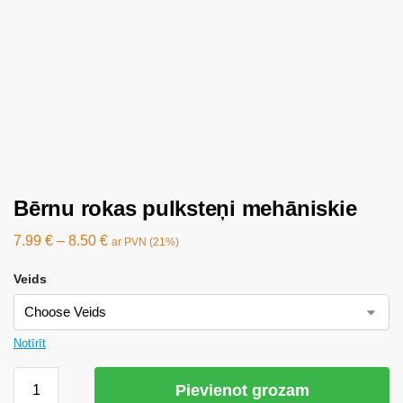
Bērnu rokas pulksteņi mehāniskie
7.99
€
–
8.50
€
ar PVN (21%)
Veids
Notīrīt
Pievienot grozam