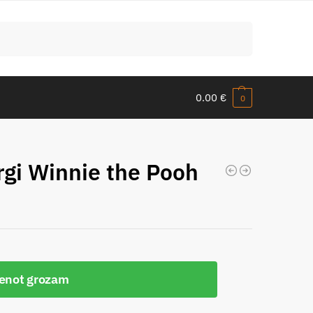
Meklēt
0.00
€
0
rgi Winnie the Pooh
ienot grozam