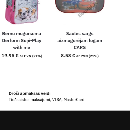
Bērnu mugursoma
Saules sargs
Derform Suņi-Play
aizmugurējam logam
with me
CARS
19.95
€
8.58
€
ar PVN (21%)
ar PVN (21%)
Droši apmaksas veidi
Tiešsaistes maksājumi, VISA, MasterCard.