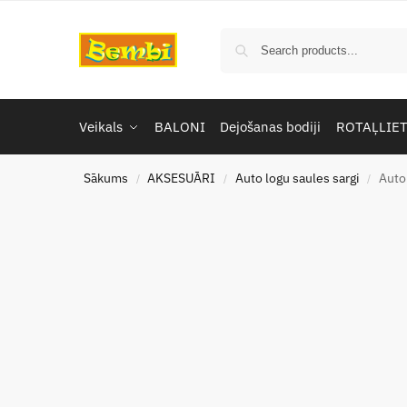
Veikals
BALONI
Dejošanas bodiji
ROTAĻLIE
Sākums
AKSESUĀRI
Auto logu saules sargi
Auto
/
/
/