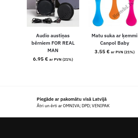
Audio austiņas
Matu suka ar ķemmi
bērniem FOR REAL
Canpol Baby
MAN
3.55
€
ar PVN (21%)
6.95
€
ar PVN (21%)
Piegāde ar pakomātu visā Latvijā
Ātri un ērti ar OMNIVA; DPD; VENIPAK