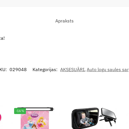
Apraksts
ta!
KU:
029048
Kategorijas:
AKSESUĀRI
,
Auto logu saules sar
-16%