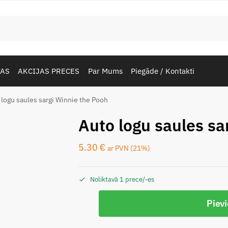
TAS
AKCIJAS PRECES
Par Mums
Piegāde / Kontakti
 logu saules sargi Winnie the Pooh
Auto logu saules sa
5.30
€
ar PVN (21%)
Noliktavā 1 prece/-es
Piev