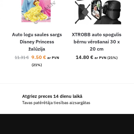
Auto logu saules sargs
XTROBB auto spogulis
Disney Princess
bērnu vērošanai 30 x
žalūzija
20 cm
9.50
€
14.80
€
11.31
€
ar PVN
ar PVN (21%)
(21%)
Atgriez preces 14 dienu laikā
Tavas patērētāja tiesības aizsargātas