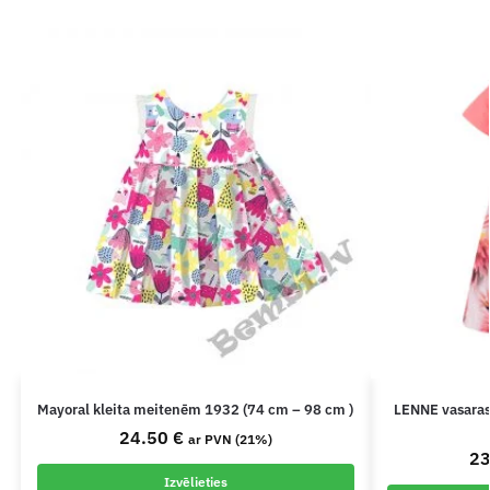
Mayoral kleita meitenēm 1932 (74 cm – 98 cm )
LENNE vasaras
24.50
€
ar PVN (21%)
2
Izvēlieties