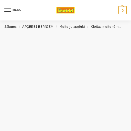
MENU
0
Sākums
APĢĒRBI BĒRNIEM
Meiteņu apģērbi
Kleitas meitenēm
Atut
/
/
/