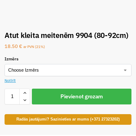
Atut kleita meitenēm 9904 (80-92cm)
18.50
€
ar PVN (21%)
Izmērs
Notīrīt
Pievienot grozam
Radās jautājumi? Sazinieties ar mums (+371 27323202)