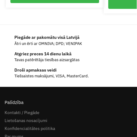
Piegāde ar pakomātu visā Latvijā
Ātri un ērti ar OMNIVA; DPD; VENIPAK
Atgriez preces 14 dienu laikā
Tavas patērētāja tiesības aizsargātas
Droši apmaksas veidi
Tiešsaistes maksājumi, VISA, MasterCard.
Palīdzība
Kontakti / Piegāde
Lietošanas nosacījumi
Konfidencialitātes politika
Par mums