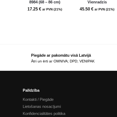
8984 (68 – 86 cm)
Vienradzis
17.25
€
45.50
€
ar PVN (21%)
ar PVN (21%)
Piegāde ar pakomātu visā Latvijā
Ātri un ērti ar OMNIVA; DPD; VENIPAK
Palīdzība
Kontakti / Piegāde
Lietošanas nosacījumi
Konfidencialitātes politika