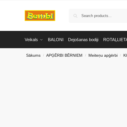
Veikals
BALONI
Dejošanas bodiji
ROTAĻLIET
Sākums
APĢĒRBI BĒRNIEM
Meiteņu apģērbi
K
/
/
/