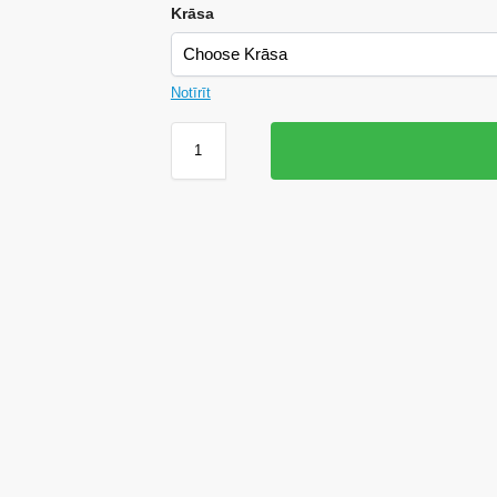
Krāsa
Notīrīt