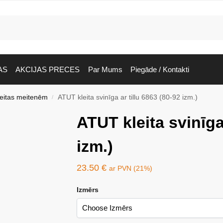
AS
AKCIJAS PRECES
Par Mums
Piegāde / Kontakti
leitas meitenēm
ATUT kleita svinīga ar tillu 6863 (80-92 izm.)
/
ATUT kleita svinīga 
izm.)
23.50
€
ar PVN (21%)
Izmērs