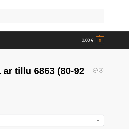
Meklēt
0.00
€
0
ar tillu 6863 (80-92