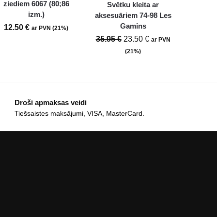
ziediem 6067 (80;86
Svētku kleita ar
izm.)
aksesuāriem 74-98 Les
Gamins
12.50
€
ar PVN (21%)
35.95
€
23.50
€
ar PVN
(21%)
Droši apmaksas veidi
Tiešsaistes maksājumi, VISA, MasterCard.