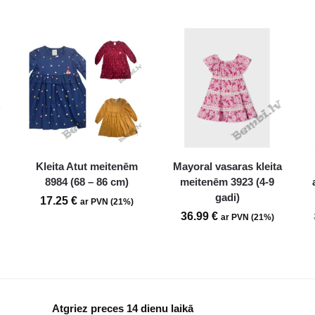
Kleita Atut meitenēm
Mayoral vasaras kleita
)
8984 (68 – 86 cm)
meitenēm 3923 (4-9
gadi)
17.25
€
ar PVN (21%)
36.99
€
ar PVN (21%)
Atgriez preces 14 dienu laikā