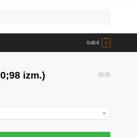
Meklēt
0.00
€
0
0;98 izm.)