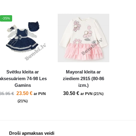
-35%
Svētku kleita ar
Mayoral kleita ar
aksesuāriem 74-98 Les
ziediem 2915 (80-86
Gamins
izm.)
23.50
€
30.50
€
35.95
€
ar PVN
ar PVN (21%)
(21%)
Droši apmaksas veidi