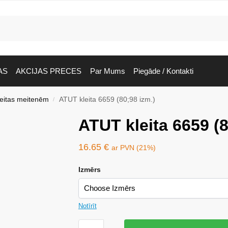
AS
AKCIJAS PRECES
Par Mums
Piegāde / Kontakti
leitas meitenēm
ATUT kleita 6659 (80;98 izm.)
/
ATUT kleita 6659 (8
16.65
€
ar PVN (21%)
Izmērs
Notīrīt