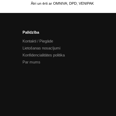
Ātri un ērti ar OMNIVA; DPD; VENIPAK
Palīdzība
Kontakti / Piegāde
Lietošanas nosacījumi
Konfidencialitātes politika
Par mums