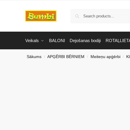
Veikals
BALONI
Dejošanas bodiji
ROTAĻLIET
Sākums
APĢĒRBI BĒRNIEM
Meiteņu apģērbi
K
/
/
/